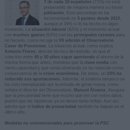
7 de cada 10 españoles
(71%) no está
preparando de ninguna manera su futura
jubilación
. Este porcentaje se ha
incrementado en
5 puntos desde 2013
,
aunque el 34% sí lo ha hecho en algún
momento. La
situación laboral
(62%) y el momento actual
con
muchos gastos
(63%) son las
principales razones
para
no hacerlo, como recoge la
VII edición el Observatorio
Caser de Pensiones
. La situación actual, como explica
Antonio Flores
, director técnico del estudio, es que el
colectivo entre
45 y 50 años sigue aportando
al ahorro de la
misma forma que antes, mientras que la
clase media
con
cierta capacidad y que venía ahorrando se ha reducido como
consecuencia de la
crisis económica
. De estos, un
20% ha
reducido sus aportaciones
. Además, el sistema tampoco se
ha visto reemplazado por la entrada de gente nueva, como
señala el director del Observatorio,
Manuel Álvarez
. Asegura
que la precariedad tiene que mucho que ver con estos datos,
puesto que las hipotecas ya no tienen tanto reflejo. Aun así,
admite que el
índice de precariedad
también ha bajado en el
último año.
Medidas no convencionales para promover la PSC