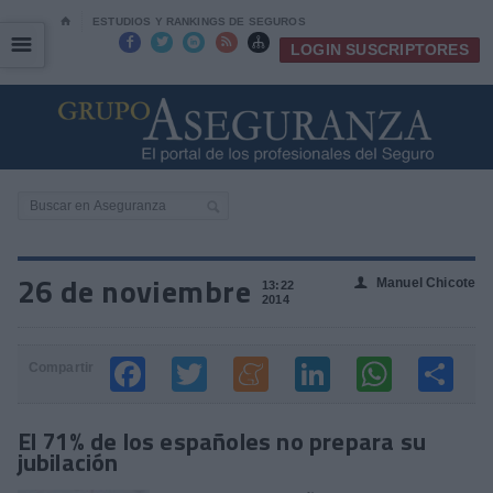
⌂
ESTUDIOS Y RANKINGS DE SEGUROS
☰
☰





LOGIN SUSCRIPTORES
26 de noviembre
Manuel Chicote
👤
13:22
2014
Compartir
El 71% de los españoles no prepara su
jubilación