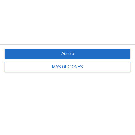
Clásico de Mérida
Aún quedan reglamentos pendientes para completar la Ley
5/2025 del seguro obligatorio
LO MÁS VISTO
Acepto
MÁS OPCIONES
El seguro español activa dispositivos