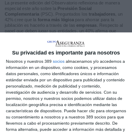
La presente edición del Observatorio reflexiona de manera
especial este año sobre
la
Previsión Social
Complementaria
(PSC). Preguntados los
trabajadores
, un
42% cree que la
forma más lógica
para ahorrar para la
jubilación es hacerlo a través de las
empresas
. Respecto al
papel que deben jugar sus entidades, un 40% afirma que
debería ser
obligatorio
que realizaran una aportación a
Planes de Pensiones
. En cuanto a las
empresas
, un
porcentaje mayor al de los trabajadores (49,6%) cree que la
Su privacidad es importante para nosotros
forma lógica de ahorro es a través de ellas.
Nosotros y nuestros 389
socios
almacenamos y/o accedemos a
Los empleados consultados estarían dispuestos a hacer
información en un dispositivo, como cookies, y procesamos
ciertos sacrificios para crear un sistema de ahorro. El más
datos personales, como identificadores únicos e información
admitido sería
aumentar 30 minutos su jornada laboral
o
estándar enviada por un dispositivo para publicidad y contenido
renunciar a parte de los
incrementos del sueldo
, aunque
ninguno de los supuestos supera el aprobado.
personalizado, medición de publicidad y contenido,
investigación de audiencia y desarrollo de servicios.
Con su
El 63% de las empresas consultadas -350 con más de 50
permiso, nosotros y nuestros socios podemos utilizar datos de
trabajadores- afirma que cuentan con un sistema de ahorro
localización geográfica precisa e identificación mediante las
para la jubilación a favor de los empleados. Señalan también
características de dispositivos. Puede hacer clic para otorgarnos
que está al alcance de todos (72%), aunque en un 28%
sólo
su consentimiento a nosotros y a nuestros 389 socios para que
se ofrece a determinados empleados
: según rango
llevemos a cabo el procesamiento previamente descrito. De
jerárquico (68%) y antigüedad (66%). Entre los argumentos
forma alternativa, puede acceder a información más detallada y
para el poco desarrollo está la fiscalidad porque “es
poco