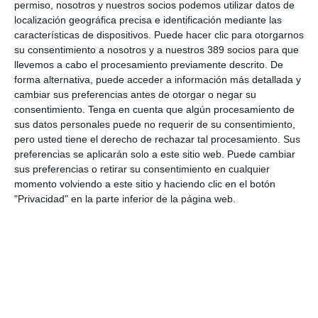
permiso, nosotros y nuestros socios podemos utilizar datos de
Munich Re alcanza un beneficio de casi 4.000 millones y
localización geográfica precisa e identificación mediante las
mantiene sus previsiones para 2026
características de dispositivos. Puede hacer clic para otorgarnos
Allianz gana un 15,5% más en el semestre y confirma sus
su consentimiento a nosotros y a nuestros 389 socios para que
objetivos para 2026
llevemos a cabo el procesamiento previamente descrito. De
Generali dispara un 51,4% el beneficio operativo del negocio de
forma alternativa, puede acceder a información más detallada y
No Vida en España en el semestre
cambiar sus preferencias antes de otorgar o negar su
AXA XL adquiere S-RM, consultora especializada en inteligencia
consentimiento.
Tenga en cuenta que algún procesamiento de
corporativa y ciberseguridad
sus datos personales puede no requerir de su consentimiento,
El Colegio de Castilla-La Mancha y Mapfre refuerzan su
pero usted tiene el derecho de rechazar tal procesamiento. Sus
colaboración
preferencias se aplicarán solo a este sitio web. Puede cambiar
sus preferencias o retirar su consentimiento en cualquier
Reale asegura la 72ª edición del Festival Internacional de Teatro
momento volviendo a este sitio y haciendo clic en el botón
Clásico de Mérida
"Privacidad" en la parte inferior de la página web.
Aún quedan reglamentos pendientes para completar la Ley
5/2025 del seguro obligatorio
LO MÁS VISTO