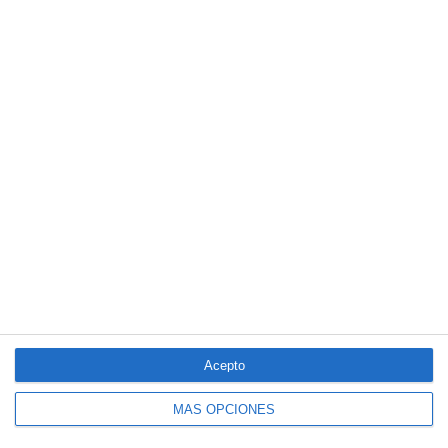
El seguro español activa dispositivos
especiales ante los últimos incendios
forestales
Acepto
MÁS OPCIONES