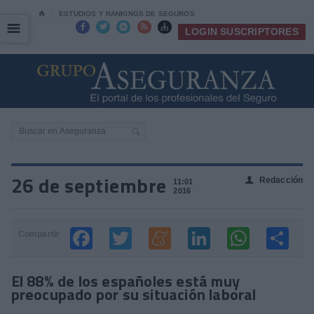
⌂
ESTUDIOS Y RANKINGS DE SEGUROS
☰
☰





LOGIN SUSCRIPTORES
26 de septiembre
Redacción
👤
11:01
2016
Compartir
El 88% de los españoles está muy
preocupado por su situación laboral