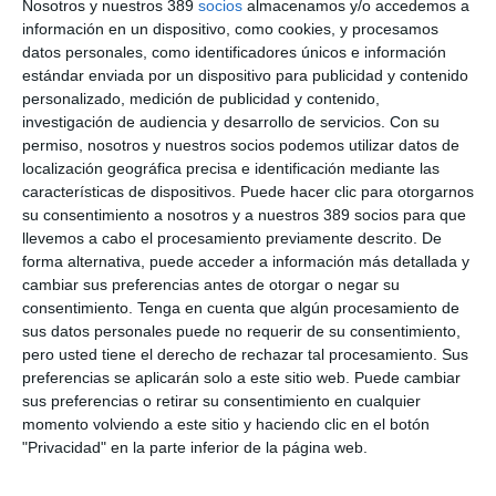
Nosotros y nuestros 389
socios
almacenamos y/o accedemos a
CONTENIDOS PREMIUM + ASEGURANZA
información en un dispositivo, como cookies, y procesamos
datos personales, como identificadores únicos e información
69€
AL AÑO
estándar enviada por un dispositivo para publicidad y contenido
personalizado, medición de publicidad y contenido,
investigación de audiencia y desarrollo de servicios.
Con su
ilimitado
Premium
Acceso
contenidos
durante 1 año
permiso, nosotros y nuestros socios podemos utilizar datos de
Aseguranza
localización geográfica precisa e identificación mediante las
Revista
1 año en papel + PDF
características de dispositivos. Puede hacer clic para otorgarnos
Sin compromiso de permanencia
su consentimiento a nosotros y a nuestros 389 socios para que
llevemos a cabo el procesamiento previamente descrito. De
73€/año
Después
forma alternativa, puede acceder a información más detallada y
cambiar sus preferencias antes de otorgar o negar su
consentimiento.
Tenga en cuenta que algún procesamiento de
LO QUIERO
sus datos personales puede no requerir de su consentimiento,
pero usted tiene el derecho de rechazar tal procesamiento. Sus
preferencias se aplicarán solo a este sitio web. Puede cambiar
sus preferencias o retirar su consentimiento en cualquier
CONTENIDOS PREMIUM + ASEGURANZA
momento volviendo a este sitio y haciendo clic en el botón
MULTIACCESO
"Privacidad" en la parte inferior de la página web.
89€
CON 5 CLAVES