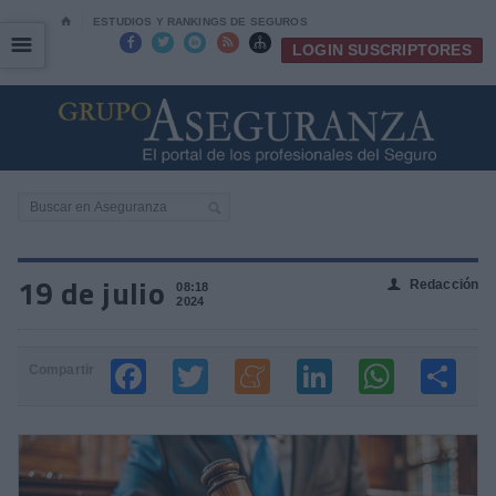
⌂
ESTUDIOS Y RANKINGS DE SEGUROS
☰
☰





LOGIN SUSCRIPTORES
19 de julio
Redacción
👤
08:18
2024
Compartir