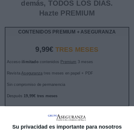
demás, TODOS LOS DIAS.
Hazte PREMIUM
CONTENIDOS PREMIUM + ASEGURANZA
9,99€
TRES MESES
Acceso
ilimitado
contenidos
Premium
3 meses
Revista
Aseguranza
tres meses en papel + PDF
Sin compromiso de permanencia
Después
19,99€ tres meses
LO QUIERO
Su privacidad es importante para nosotros