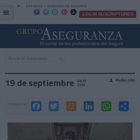
⌂
ESTUDIOS Y RANKINGS DE SEGUROS
☰
☰





LOGIN SUSCRIPTORES
19 de septiembre
Redacción
👤
08:33
2016
Compartir