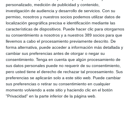
con un profundo conocimiento de las implicaciones jurídicas de
personalizado, medición de publicidad y contenido,
la profesión médica”.
investigación de audiencia y desarrollo de servicios.
Con su
permiso, nosotros y nuestros socios podemos utilizar datos de
localización geográfica precisa e identificación mediante las
LO ÚLTIMO
características de dispositivos. Puede hacer clic para otorgarnos
su consentimiento a nosotros y a nuestros 389 socios para que
La verdad sobre la IA en el seguro: qué funciona ya y qué sigue
llevemos a cabo el procesamiento previamente descrito. De
siendo una promesa
forma alternativa, puede acceder a información más detallada y
Munich Re alcanza un beneficio de casi 4.000 millones y
cambiar sus preferencias antes de otorgar o negar su
mantiene sus previsiones para 2026
consentimiento.
Tenga en cuenta que algún procesamiento de
sus datos personales puede no requerir de su consentimiento,
Allianz gana un 15,5% más en el semestre y confirma sus
pero usted tiene el derecho de rechazar tal procesamiento. Sus
objetivos para 2026
preferencias se aplicarán solo a este sitio web. Puede cambiar
Generali dispara un 51,4% el beneficio operativo del negocio de
sus preferencias o retirar su consentimiento en cualquier
No Vida en España en el semestre
momento volviendo a este sitio y haciendo clic en el botón
AXA XL adquiere S-RM, consultora especializada en inteligencia
"Privacidad" en la parte inferior de la página web.
corporativa y ciberseguridad
El Colegio de Castilla-La Mancha y Mapfre refuerzan su
colaboración
Reale asegura la 72ª edición del Festival Internacional de Teatro
Clásico de Mérida