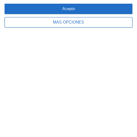
forestales
Acepto
MÁS OPCIONES
CaixaBank comercializará un seguro para
mascotas diseñado por SegurCaixa Adeslas