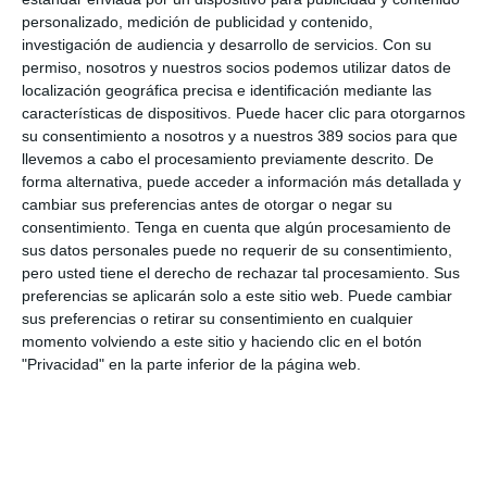
broker en las instalaciones de la
Fundación Prodis
. En todos
personalizado, medición de publicidad y contenido,
estos actos estuvo acompañado por el presidente y CEO en
investigación de audiencia y desarrollo de servicios.
Con su
España y Portugal,
Eduardo Dávila
.
permiso, nosotros y nuestros socios podemos utilizar datos de
localización geográfica precisa e identificación mediante las
características de dispositivos. Puede hacer clic para otorgarnos
LO ÚLTIMO
su consentimiento a nosotros y a nuestros 389 socios para que
llevemos a cabo el procesamiento previamente descrito. De
Reale asegura la 72ª edición del Festival Internacional de Teatro
forma alternativa, puede acceder a información más detallada y
Clásico de Mérida
cambiar sus preferencias antes de otorgar o negar su
Aún quedan reglamentos pendientes para completar la Ley
consentimiento.
Tenga en cuenta que algún procesamiento de
5/2025 del seguro obligatorio
sus datos personales puede no requerir de su consentimiento,
Swiss Re aumenta su beneficio neto un 9% hasta los 2.800
pero usted tiene el derecho de rechazar tal procesamiento. Sus
millones de dólares en el primer semestre
preferencias se aplicarán solo a este sitio web. Puede cambiar
Avanza: "El seguro continúa canalizando el ahorro de las
sus preferencias o retirar su consentimiento en cualquier
familias"
momento volviendo a este sitio y haciendo clic en el botón
La movilidad internacional plantea nuevos retos para el seguro
"Privacidad" en la parte inferior de la página web.
de Decesos
Debate profesional: ¿el incendio de Madrid se considera hecho
de la circulación?
Por aquí pasan los planes de Mapfre para un nuevo año récord
en beneficio…y la principal amenaza