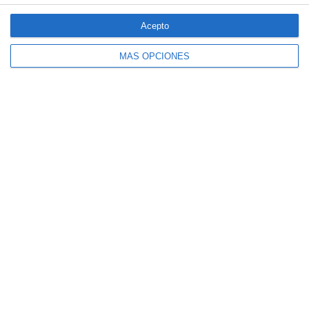
especiales ante los últimos incendios
forestales
Acepto
MÁS OPCIONES
CaixaBank comercializará un seguro para
mascotas diseñado por SegurCaixa Adeslas