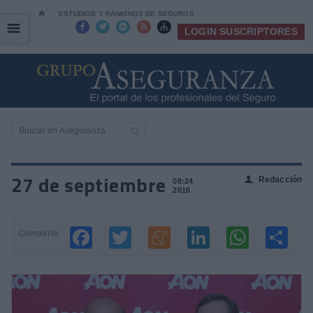
⌂
ESTUDIOS Y RANKINGS DE SEGUROS
☰
☰





LOGIN SUSCRIPTORES
27 de septiembre
Redacción
👤
08:24
2016
Compartir