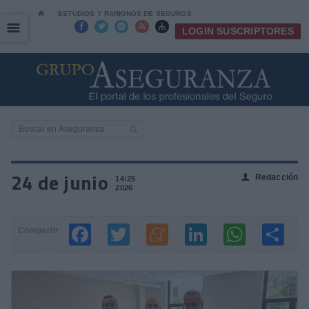
⌂
ESTUDIOS Y RANKINGS DE SEGUROS
☰
☰





LOGIN SUSCRIPTORES
24 de junio
Redacción
👤
14:25
2026
Compartir