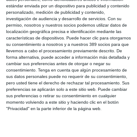
voluntad compartida de reforzar la protección y la seguridad en
estándar enviada por un dispositivo para publicidad y contenido
el ejercicio profesional de los dentistas y del conjunto de los
personalizado, medición de publicidad y contenido,
profesionales sanitarios", destaca PSN.
investigación de audiencia y desarrollo de servicios.
Con su
permiso, nosotros y nuestros socios podemos utilizar datos de
Si quiere recibir diariamente y GRATIS noticias como
localización geográfica precisa e identificación mediante las
esta, pinche aquí
características de dispositivos. Puede hacer clic para otorgarnos
su consentimiento a nosotros y a nuestros 389 socios para que
llevemos a cabo el procesamiento previamente descrito. De
LO ÚLTIMO
forma alternativa, puede acceder a información más detallada y
cambiar sus preferencias antes de otorgar o negar su
La verdad sobre la IA en el seguro: qué funciona ya y qué sigue
consentimiento.
Tenga en cuenta que algún procesamiento de
siendo una promesa
sus datos personales puede no requerir de su consentimiento,
Munich Re alcanza un beneficio de casi 4.000 millones y
pero usted tiene el derecho de rechazar tal procesamiento. Sus
mantiene sus previsiones para 2026
preferencias se aplicarán solo a este sitio web. Puede cambiar
Allianz gana un 15,5% más en el semestre y confirma sus
sus preferencias o retirar su consentimiento en cualquier
objetivos para 2026
momento volviendo a este sitio y haciendo clic en el botón
Generali dispara un 51,4% el beneficio operativo del negocio de
"Privacidad" en la parte inferior de la página web.
No Vida en España en el semestre
AXA XL adquiere S-RM, consultora especializada en inteligencia
corporativa y ciberseguridad
El Colegio de Castilla-La Mancha y Mapfre refuerzan su