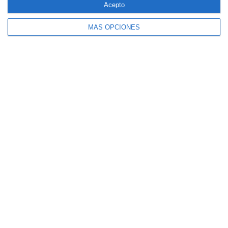
Acepto
MÁS OPCIONES
CaixaBank comercializará un seguro para
mascotas diseñado por SegurCaixa Adeslas