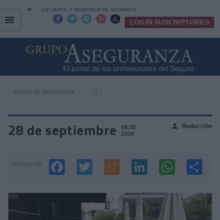
⌂
ESTUDIOS Y RANKINGS DE SEGUROS
☰
☰





LOGIN SUSCRIPTORES
28 de septiembre
Redacción
👤
08:32
2016
Compartir