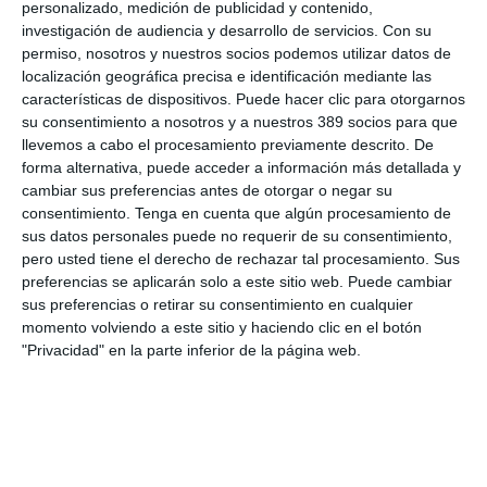
personalizado, medición de publicidad y contenido,
investigación de audiencia y desarrollo de servicios.
Con su
permiso, nosotros y nuestros socios podemos utilizar datos de
LO ÚLTIMO
localización geográfica precisa e identificación mediante las
características de dispositivos. Puede hacer clic para otorgarnos
La verdad sobre la IA en el seguro: qué funciona ya y qué sigue
su consentimiento a nosotros y a nuestros 389 socios para que
siendo una promesa
llevemos a cabo el procesamiento previamente descrito. De
Munich Re alcanza un beneficio de casi 4.000 millones y
forma alternativa, puede acceder a información más detallada y
mantiene sus previsiones para 2026
cambiar sus preferencias antes de otorgar o negar su
consentimiento.
Tenga en cuenta que algún procesamiento de
Allianz gana un 15,5% más en el semestre y confirma sus
sus datos personales puede no requerir de su consentimiento,
objetivos para 2026
pero usted tiene el derecho de rechazar tal procesamiento. Sus
Generali dispara un 51,4% el beneficio operativo del negocio de
preferencias se aplicarán solo a este sitio web. Puede cambiar
No Vida en España en el semestre
sus preferencias o retirar su consentimiento en cualquier
AXA XL adquiere S-RM, consultora especializada en inteligencia
momento volviendo a este sitio y haciendo clic en el botón
corporativa y ciberseguridad
"Privacidad" en la parte inferior de la página web.
El Colegio de Castilla-La Mancha y Mapfre refuerzan su
colaboración
Reale asegura la 72ª edición del Festival Internacional de Teatro
Clásico de Mérida
Aún quedan reglamentos pendientes para completar la Ley
5/2025 del seguro obligatorio