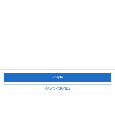
familias"
LO MÁS VISTO
Acepto
MÁS OPCIONES
El seguro español activa dispositivos
especiales ante los últimos incendios
forestales