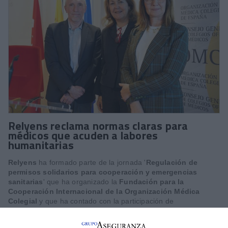
Relyens reclama normas claras para
médicos que acuden a labores
humanitarias
Relyens
ha formado parte de la jornada '
Regulación de
permisos solidarios para cooperación y emergencias
sanitarias
' que ha organizado la
Fundación para la
Cooperación Internacional de la Organización Médica
Colegial
y que ha contado con la participación de
representantes del
Ministerio de Sanidad
y la Agencia
Española de Cooperación Internacional para el Desarrollo