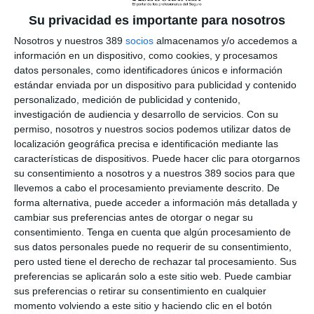
(
Aecid
).
Su privacidad es importante para nosotros
Apunta la compañía que durante el encuentro se analizó la
"urgencia de contar con un
marco normativo que facilite a
Nosotros y nuestros 389
socios
almacenamos y/o accedemos a
los profesionales sanitarios participar en misiones
información en un dispositivo, como cookies, y procesamos
humanitarias
sin poner en riesgo su situación laboral, su
datos personales, como identificadores únicos e información
cobertura jurídica o su seguridad profesional". Durante el
estándar enviada por un dispositivo para publicidad y contenido
encuentro los representantes del ministerio coincidieron en
personalizado, medición de publicidad y contenido,
esta necesidad y en avanzar en la
definición de un marco
investigación de audiencia y desarrollo de servicios.
Con su
legal claro
que regule los permisos solidarios, actualmente
permiso, nosotros y nuestros socios podemos utilizar datos de
inexistente en muchos servicios de salud.
localización geográfica precisa e identificación mediante las
Entre otras cuestiones, se destacó en la jornada la cobertura
características de dispositivos. Puede hacer clic para otorgarnos
de Responsabilidad Civil que la aseguradora ofrece en
su consentimiento a nosotros y a nuestros 389 socios para que
colaboración con la Organización Médica Colegial y que ha
llevemos a cabo el procesamiento previamente descrito. De
dado cobertura a más de
1.200 médicos cooperantes y
forma alternativa, puede acceder a información más detallada y
voluntarios
que han participado en misiones internacionales.
cambiar sus preferencias antes de otorgar o negar su
La responsable de Indemnización Judicial de Relyens,
María
consentimiento.
Tenga en cuenta que algún procesamiento de
Jesús Hernando
, resalta que el compromiso de la entidad "no
sus datos personales puede no requerir de su consentimiento,
se limita a la cobertura técnica; se basa en la responsabilidad
pero usted tiene el derecho de rechazar tal procesamiento. Sus
de
proteger a quienes ponen su experiencia al servicio de
preferencias se aplicarán solo a este sitio web. Puede cambiar
las poblaciones más vulnerables
".
sus preferencias o retirar su consentimiento en cualquier
Si quiere recibir diariamente y GRATIS noticias como
momento volviendo a este sitio y haciendo clic en el botón