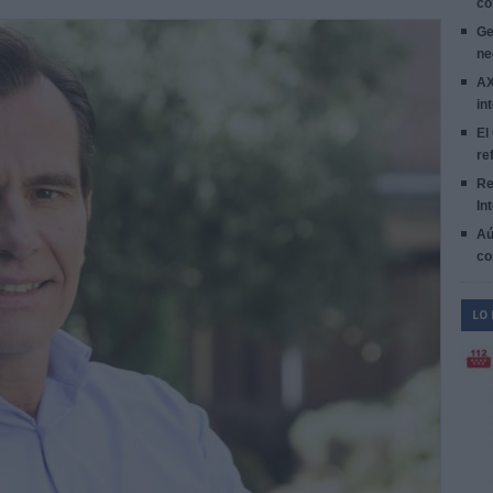
co
Ge
ne
AX
in
El
re
Re
In
Aú
co
LO