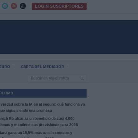
LOGIN SUSCRIPTORES



EGURO
CARTA DEL MEDIADOR
 ÚLTIMO
 verdad sobre la IA en el seguro: qué funciona ya
qué sigue siendo una promesa
nich Re alcanza un beneficio de casi 4.000
llones y mantiene sus previsiones para 2026
lianz gana un 15,5% más en el semestre y