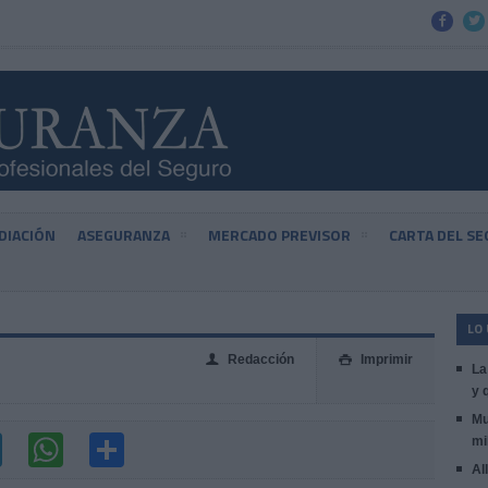


DIACIÓN
ASEGURANZA
MERCADO PREVISOR
CARTA DEL S
LO
Redacción
Imprimir
👤

La
y 
Mu
mi
Al