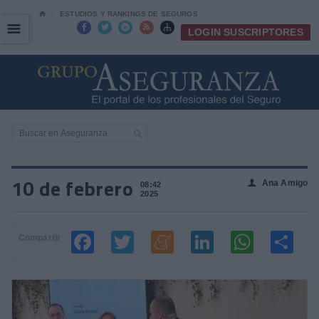
⌂
ESTUDIOS Y RANKINGS DE SEGUROS
☰
☰





LOGIN SUSCRIPTORES
10 de febrero
Ana Amigo
👤
08:42
2025
Compartir