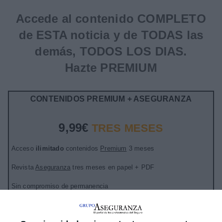
Accede al contenido COMPLETO
de ESTA noticia y de TODAS las
demás, TODOS LOS DIAS.
Hazte PREMIUM
CONTENIDOS PREMIUM + ASEGURANZA
9,99€
TRES MESES
Acceso
ilimitado
contenidos
Premium
3 meses
Revista
Aseguranza
tres meses en papel + PDF
Sin compromiso de permanencia
Después
19,99€ tres meses