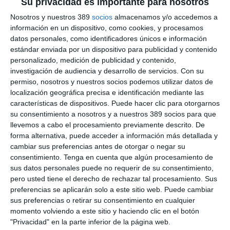
Su privacidad es importante para nosotros
Nosotros y nuestros 389
socios
almacenamos y/o accedemos a
LO QUIERO
información en un dispositivo, como cookies, y procesamos
datos personales, como identificadores únicos e información
estándar enviada por un dispositivo para publicidad y contenido
CONTENIDOS PREMIUM + ASEGURANZA
personalizado, medición de publicidad y contenido,
investigación de audiencia y desarrollo de servicios.
Con su
permiso, nosotros y nuestros socios podemos utilizar datos de
69€
AL AÑO
localización geográfica precisa e identificación mediante las
características de dispositivos. Puede hacer clic para otorgarnos
ilimitado
Premium
Acceso
contenidos
durante 1 año
su consentimiento a nosotros y a nuestros 389 socios para que
llevemos a cabo el procesamiento previamente descrito. De
Aseguranza
Revista
1 año en papel + PDF
forma alternativa, puede acceder a información más detallada y
Sin compromiso de permanencia
cambiar sus preferencias antes de otorgar o negar su
consentimiento.
Tenga en cuenta que algún procesamiento de
73€/año
Después
sus datos personales puede no requerir de su consentimiento,
pero usted tiene el derecho de rechazar tal procesamiento. Sus
preferencias se aplicarán solo a este sitio web. Puede cambiar
LO QUIERO
sus preferencias o retirar su consentimiento en cualquier
momento volviendo a este sitio y haciendo clic en el botón
"Privacidad" en la parte inferior de la página web.