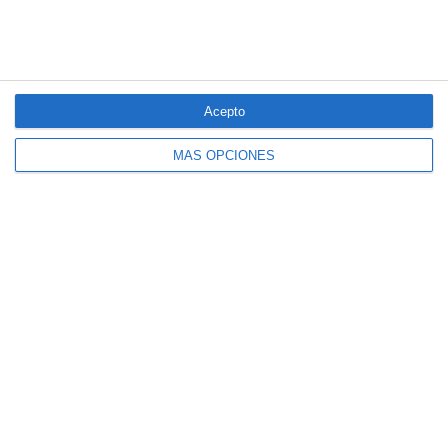
5/2025 del seguro obligatorio
LO MÁS VISTO
Acepto
MÁS OPCIONES
El seguro español activa dispositivos
especiales ante los últimos incendios