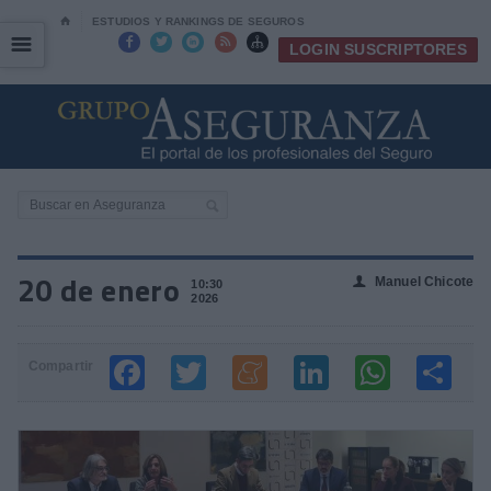
⌂
ESTUDIOS Y RANKINGS DE SEGUROS
☰
☰





LOGIN SUSCRIPTORES
20 de enero
Manuel Chicote
👤
10:30
2026
Compartir