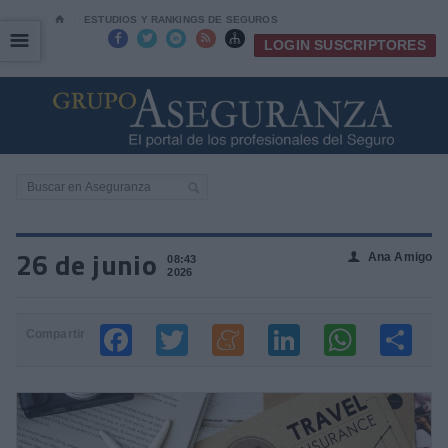
⌂
ESTUDIOS Y RANKINGS DE SEGUROS
☰
☰





LOGIN SUSCRIPTORES
26 de junio
Ana Amigo
👤
08:43
2026
Compartir