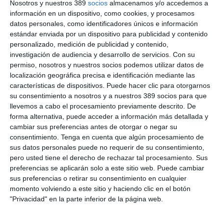
Nosotros y nuestros 389
socios
almacenamos y/o accedemos a
información en un dispositivo, como cookies, y procesamos
datos personales, como identificadores únicos e información
CONTENIDOS PREMIUM + ASEGURANZA
estándar enviada por un dispositivo para publicidad y contenido
personalizado, medición de publicidad y contenido,
69€
AL AÑO
investigación de audiencia y desarrollo de servicios.
Con su
permiso, nosotros y nuestros socios podemos utilizar datos de
ilimitado
Premium
Acceso
contenidos
durante 1 año
localización geográfica precisa e identificación mediante las
características de dispositivos. Puede hacer clic para otorgarnos
Aseguranza
Revista
1 año en papel + PDF
su consentimiento a nosotros y a nuestros 389 socios para que
llevemos a cabo el procesamiento previamente descrito. De
Sin compromiso de permanencia
forma alternativa, puede acceder a información más detallada y
cambiar sus preferencias antes de otorgar o negar su
73€/año
Después
consentimiento.
Tenga en cuenta que algún procesamiento de
sus datos personales puede no requerir de su consentimiento,
pero usted tiene el derecho de rechazar tal procesamiento. Sus
LO QUIERO
preferencias se aplicarán solo a este sitio web. Puede cambiar
sus preferencias o retirar su consentimiento en cualquier
momento volviendo a este sitio y haciendo clic en el botón
"Privacidad" en la parte inferior de la página web.
CONTENIDOS PREMIUM + ASEGURANZA
MULTIACCESO