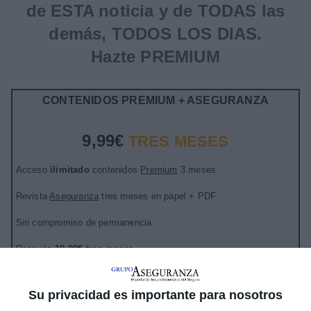
de ESTA noticia y de TODAS las
demás, TODOS LOS DIAS.
Hazte PREMIUM
CONTENIDOS PREMIUM + ASEGURANZA
9,99€
TRES MESES
Acceso
ilimitado
contenidos
Premium
3 meses
Revista
Aseguranza
tres meses en papel + PDF
Sin compromiso de permanencia
Después
19,99€ tres meses
Su privacidad es importante para nosotros
LO QUIERO