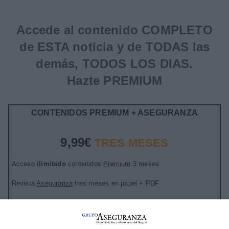
Accede al contenido COMPLETO
de ESTA noticia y de TODAS las
demás, TODOS LOS DIAS.
Hazte PREMIUM
CONTENIDOS PREMIUM + ASEGURANZA
9,99€
TRES MESES
Acceso
ilimitado
contenidos
Premium
3 meses
Revista
Aseguranza
tres meses en papel + PDF
Sin compromiso de permanencia
Después
19,99€ tres meses