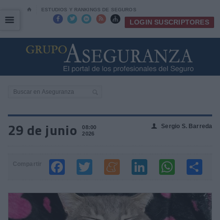
⌂
ESTUDIOS Y RANKINGS DE SEGUROS
☰
☰





LOGIN SUSCRIPTORES
29 de junio
Sergio S. Barreda
👤
08:00
2026
Compartir