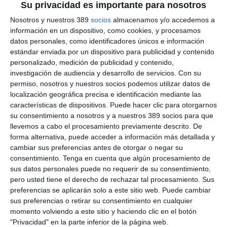
Su privacidad es importante para nosotros
Nosotros y nuestros 389
socios
almacenamos y/o accedemos a
LO QUIERO
información en un dispositivo, como cookies, y procesamos
datos personales, como identificadores únicos e información
estándar enviada por un dispositivo para publicidad y contenido
personalizado, medición de publicidad y contenido,
CONTENIDOS PREMIUM + ASEGURANZA
investigación de audiencia y desarrollo de servicios.
Con su
permiso, nosotros y nuestros socios podemos utilizar datos de
69€
AL AÑO
localización geográfica precisa e identificación mediante las
características de dispositivos. Puede hacer clic para otorgarnos
ilimitado
Premium
su consentimiento a nosotros y a nuestros 389 socios para que
Acceso
contenidos
durante 1 año
llevemos a cabo el procesamiento previamente descrito. De
Aseguranza
Revista
1 año en papel + PDF
forma alternativa, puede acceder a información más detallada y
cambiar sus preferencias antes de otorgar o negar su
Sin compromiso de permanencia
consentimiento.
Tenga en cuenta que algún procesamiento de
sus datos personales puede no requerir de su consentimiento,
73€/año
Después
pero usted tiene el derecho de rechazar tal procesamiento. Sus
preferencias se aplicarán solo a este sitio web. Puede cambiar
sus preferencias o retirar su consentimiento en cualquier
LO QUIERO
momento volviendo a este sitio y haciendo clic en el botón
"Privacidad" en la parte inferior de la página web.