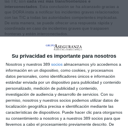
las TIC son
cada vez más transfronterizos e
interconectados
. Esta conclusión se ha alcanzado gracias a
que DORA insta a notificar los incidentes graves relacionados
con las TIC a todas las autoridades competentes implicadas.
De esta manera, se puede ofrecer una respuesta rápida y
coordinada en caso de incidentes graves que traspasen
fronteras y estén interconectados.
En total, en el informe se indica que
en 2025 se notificaron
3.383 incidentes graves
por parte de las entidades
financieras de la UE. Y, de esta suma,
un tercio tuvieron
Su privacidad es importante para nosotros
repercusiones transfronterizas
. Es decir, según se precisa en
Nosotros y nuestros 389
socios
almacenamos y/o accedemos a
el informe, cada entidad sujeta DORA notificó de media 0,18
información en un dispositivo, como cookies, y procesamos
incidentes graves transfronterizos. Para las Autoridades, esto
pone de relieve "la creciente interconexión" de las entidades "a
datos personales, como identificadores únicos e información
través de infraestructuras y servicios compartidos".
estándar enviada por un dispositivo para publicidad y contenido
personalizado, medición de publicidad y contenido,
No obstante, según se constata en el informe, el
impacto
investigación de audiencia y desarrollo de servicios.
Con su
directo sobre los clientes y las transacciones
fue, en
permiso, nosotros y nuestros socios podemos utilizar datos de
general,
limitado
. Los
fallos del sistema
y los
localización geográfica precisa e identificación mediante las
acontecimientos externos
fueron los
principales factores
características de dispositivos. Puede hacer clic para otorgarnos
que impulsaron estos incidentes. Para las Autoridades, esto
pone de manifiesto "la necesidad de una gestión sólida de los
su consentimiento a nosotros y a nuestros 389 socios para que
riesgos de terceros, una supervisión eficaz de los servicios
llevemos a cabo el procesamiento previamente descrito. De