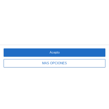
Clásico de Mérida
Aún quedan reglamentos pendientes para completar la Ley
5/2025 del seguro obligatorio
Swiss Re aumenta su beneficio neto un 9% hasta los 2.800
millones de dólares en el primer semestre
LO MÁS VISTO
Acepto
MÁS OPCIONES