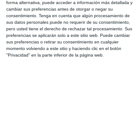
externalizados y una estrecha coordinación con los
forma alternativa, puede acceder a información más detallada y
proveedores de servicios durante la respuesta a los incidentes
cambiar sus preferencias antes de otorgar o negar su
y su resolución".
consentimiento.
Tenga en cuenta que algún procesamiento de
sus datos personales puede no requerir de su consentimiento,
Otra conclusión que se extrae del informe es que
el 10% de
pero usted tiene el derecho de rechazar tal procesamiento. Sus
estos incidentes graves notificados estaban relacionados
preferencias se aplicarán solo a este sitio web. Puede cambiar
con la ciberseguridad
. Para las tres Autoridades de
Supervisión, "es fundamental que las entidades financieras
sus preferencias o retirar su consentimiento en cualquier
cumplan con los más altos estándares de ciberseguridad para
momento volviendo a este sitio y haciendo clic en el botón
poder seguir el ritmo del uso potencial de herramientas de gran
"Privacidad" en la parte inferior de la página web.
capacidad impulsadas por la inteligencia artificial". Además,
como prioridad, las Autoridades señalan que la reciente
evolución de herramientas de gran capacidad basadas en IA
debería animar a las entidades financieras a reforzar las
medidas de ciberseguridad para mantener su resiliencia en el
futuro.
Apagón de España
En el informe, se hace mención al
apagón que se produjo en
España
-también afectó a algunas zonas de Portugal- el 28 de
abril de 2025.Sobre ello, las Autoridades subrayan que, aunque
los centros de datos de los principales
bancos y compañías de
seguros pudieron seguir funcionando gracias a los
generadores de emergencia, el volumen de operaciones se