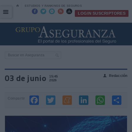
⌂
ESTUDIOS Y RANKINGS DE SEGUROS
☰
☰





LOGIN SUSCRIPTORES
03 de junio
Redacción
👤
15:45
2026
Compartir