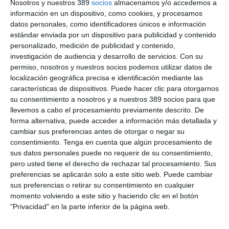
Nosotros y nuestros 389
socios
almacenamos y/o accedemos a
CONTENIDOS PREMIUM + ASEGURANZA
información en un dispositivo, como cookies, y procesamos
datos personales, como identificadores únicos e información
69€
AL AÑO
estándar enviada por un dispositivo para publicidad y contenido
personalizado, medición de publicidad y contenido,
investigación de audiencia y desarrollo de servicios.
Con su
ilimitado
Premium
Acceso
contenidos
durante 1 año
permiso, nosotros y nuestros socios podemos utilizar datos de
Aseguranza
localización geográfica precisa e identificación mediante las
Revista
1 año en papel + PDF
características de dispositivos. Puede hacer clic para otorgarnos
Sin compromiso de permanencia
su consentimiento a nosotros y a nuestros 389 socios para que
llevemos a cabo el procesamiento previamente descrito. De
73€/año
Después
forma alternativa, puede acceder a información más detallada y
cambiar sus preferencias antes de otorgar o negar su
consentimiento.
Tenga en cuenta que algún procesamiento de
LO QUIERO
sus datos personales puede no requerir de su consentimiento,
pero usted tiene el derecho de rechazar tal procesamiento. Sus
preferencias se aplicarán solo a este sitio web. Puede cambiar
sus preferencias o retirar su consentimiento en cualquier
CONTENIDOS PREMIUM + ASEGURANZA
momento volviendo a este sitio y haciendo clic en el botón
MULTIACCESO
"Privacidad" en la parte inferior de la página web.
89€
CON 5 CLAVES