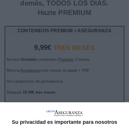
demás, TODOS LOS DIAS.
Hazte PREMIUM
CONTENIDOS PREMIUM + ASEGURANZA
9,99€
TRES MESES
Acceso
ilimitado
contenidos
Premium
3 meses
Revista
Aseguranza
tres meses en papel + PDF
Sin compromiso de permanencia
Después
19,99€ tres meses
LO QUIERO
Su privacidad es importante para nosotros