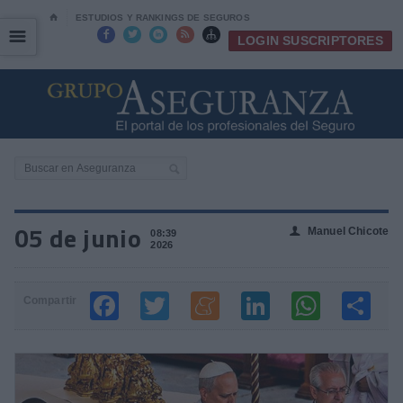
⌂
ESTUDIOS Y RANKINGS DE SEGUROS
☰
☰





LOGIN SUSCRIPTORES
05 de junio
Manuel Chicote
👤
08:39
2026
Compartir