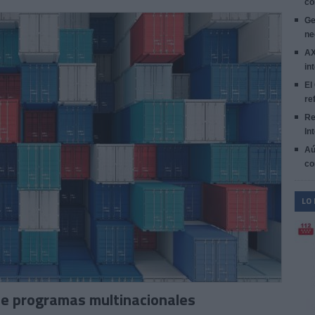
co
Ge
ne
AX
in
El
re
Re
In
Aú
co
LO
de programas multinacionales