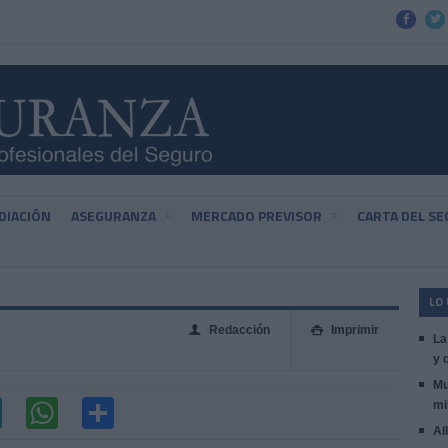


DIACIÓN
ASEGURANZA
MERCADO PREVISOR
CARTA DEL S
LO
Redacción
Imprimir
👤

La
y 
Mu
mi
Al