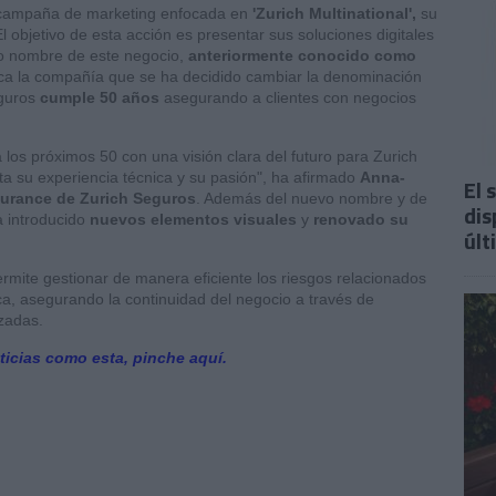
campaña de marketing enfocada en
'Zurich Multinational',
su
El objetivo de esta acción es presentar sus soluciones digitales
o nombre de este negocio,
anteriormente conocido como
ca la compañía que se ha decidido cambiar la denominación
guros
cumple 50 años
asegurando a clientes con negocios
 los próximos 50 con una visión clara del futuro para Zurich
ta su experiencia técnica y su pasión", ha afirmado
Anna-
El 
nsurance de Zurich Seguros
. Además del nuevo nombre y de
dis
a introducido
nuevos elementos visuales
y
renovado su
últ
rmite gestionar de manera eficiente los riesgos relacionados
tica, asegurando la continuidad del negocio a través de
nzadas.
ticias como esta, pinche aquí.