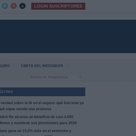
LOGIN SUSCRIPTORES



EGURO
CARTA DEL MEDIADOR
 ÚLTIMO
 verdad sobre la IA en el seguro: qué funciona ya
qué sigue siendo una promesa
nich Re alcanza un beneficio de casi 4.000
llones y mantiene sus previsiones para 2026
lianz gana un 15,5% más en el semestre y