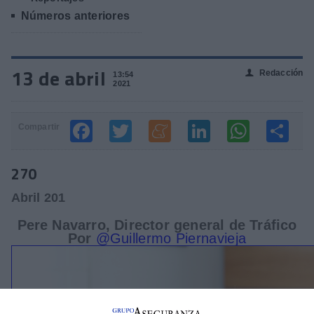
Números anteriores
13 de abril
Redacción
👤
13:54
2021
Compartir
270
Abril 201
Pere Navarro, Director general de Tráfico
Por
@Guillermo Piernavieja