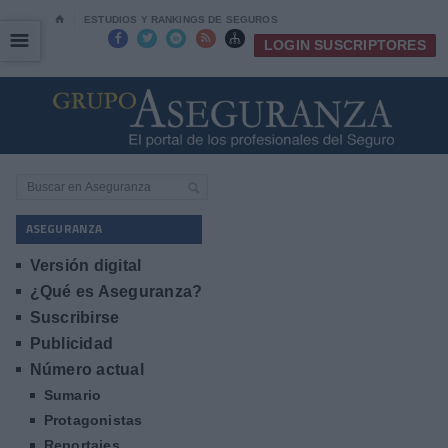
⌂
ESTUDIOS Y RANKINGS DE SEGUROS
☰
☰





LOGIN SUSCRIPTORES
ASEGURANZA
Versión digital
¿Qué es Aseguranza?
Suscribirse
Publicidad
Número actual
Sumario
Protagonistas
Reportajes