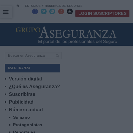
⌂
ESTUDIOS Y RANKINGS DE SEGUROS
☰
☰





LOGIN SUSCRIPTORES
ASEGURANZA
Versión digital
¿Qué es Aseguranza?
Suscribirse
Publicidad
Número actual
Sumario
Protagonistas
Reportajes