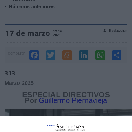
Números anteriores
17 de marzo
Redacción
👤
12:19
2025
Compartir
313
Marzo 2025
ESPECIAL DIRECTIVOS
Por
Guillermo Piernavieja