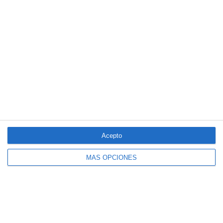
NORMAS DE USO
POLÍTICA DE PRIVACIDAD
POLÍTICA DE COOKIES
© 2026
Ediciones de Negocios, SL.
Madrid. Todos los derechos reservados
© Gestor de contenidos
Acepto
MÁS OPCIONES