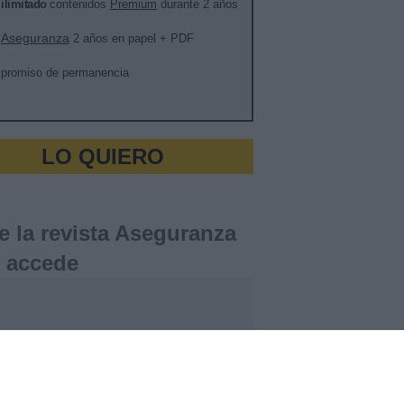
o
ilimitado
contenidos
Premium
durante 2 años
Aseguranza
a
2 años en papel + PDF
promiso de permanencia
LO QUIERO
e la revista Aseguranza
y accede