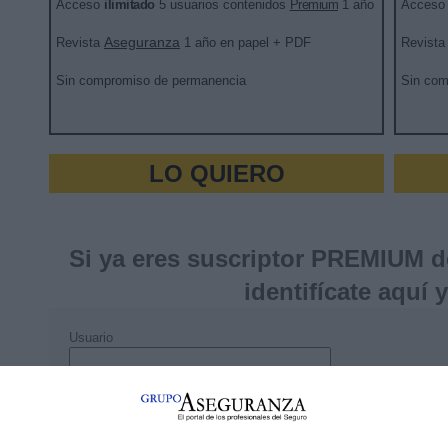
Acceso
ilimitado
5 usuarios contenidos
Premium
1 año
Acces
Aseguranza
Revista
1 año en papel + PDF
Revist
Sin compromiso de permanencia
Sin com
LO QUIERO
Si ya eres suscriptor PREMIUM d
identifícate aquí 
Usuario
Clave