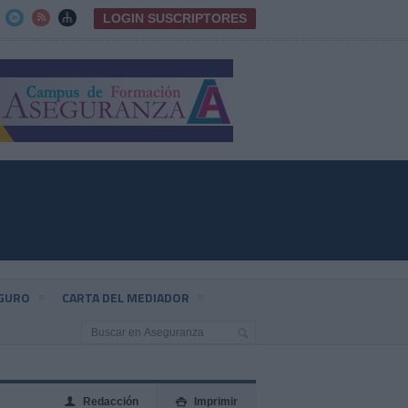
LOGIN SUSCRIPTORES



EGURO
CARTA DEL MEDIADOR
Redacción
Imprimir
👤
