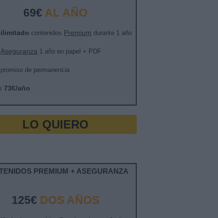
69€
AL AÑO
ilimitado
Premium
o
contenidos
durante 1 año
Aseguranza
a
1 año en papel + PDF
promiso de permanencia
73€/año
és
LO QUIERO
TENIDOS PREMIUM + ASEGURANZA
125€
DOS AÑOS