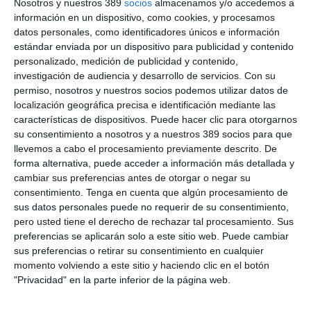
Nosotros y nuestros 389
socios
almacenamos y/o accedemos a
fachadas-, explicando qué son, qué tipos existen y qué riesgos
información en un dispositivo, como cookies, y procesamos
presentan para el asegurador.
datos personales, como identificadores únicos e información
La jornada también dedicó especial atención a los casos
estándar enviada por un dispositivo para publicidad y contenido
particulares de las viviendas unifamiliares y las naves
personalizado, medición de publicidad y contenido,
industriales, analizando sus diferencias respecto a los edificios
investigación de audiencia y desarrollo de servicios.
Con su
convencionales y los riesgos específicos que implica su
permiso, nosotros y nuestros socios podemos utilizar datos de
aseguramiento. Como colofón, se revisaron numerosos casos
localización geográfica precisa e identificación mediante las
prácticos de siniestros reales, con el fin de que los mediadores
características de dispositivos. Puede hacer clic para otorgarnos
aprendan a anticipar riesgos ocultos, desde raíces de árboles
su consentimiento a nosotros y a nuestros 389 socios para que
hasta los propios materiales de las tuberías.
llevemos a cabo el procesamiento previamente descrito. De
"Estamos muy satisfechos con la respuesta de los asistentes.
forma alternativa, puede acceder a información más detallada y
La formación práctica, con casos reales de siniestros, ha sido
cambiar sus preferencias antes de otorgar o negar su
especialmente valorada," destaca, por su parte, el responsable
consentimiento.
Tenga en cuenta que algún procesamiento de
de Formación de ACV-CV,
Raúl Alberola
, que añade que
sus datos personales puede no requerir de su consentimiento,
"queremos que nuestros mediadores salgan de estas jornadas
pero usted tiene el derecho de rechazar tal procesamiento. Sus
con una visión más sólida del riesgo que están asumiendo, y
preferencias se aplicarán solo a este sitio web. Puede cambiar
eso redunda directamente en una mejor gestión de las pólizas
y en la satisfacción del cliente final."
sus preferencias o retirar su consentimiento en cualquier
momento volviendo a este sitio y haciendo clic en el botón
Si quiere recibir diariamente y GRATIS noticias como
"Privacidad" en la parte inferior de la página web.
esta, pinche aquí