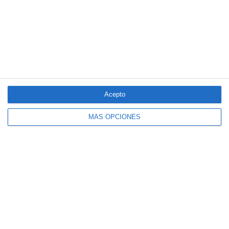
LO MÁS VISTO
Acepto
MÁS OPCIONES
El seguro español activa dispositivos
especiales ante los últimos incendios
forestales