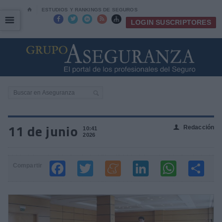
⌂
ESTUDIOS Y RANKINGS DE SEGUROS
☰
☰





LOGIN SUSCRIPTORES
11 de junio
Redacción
👤
10:41
2026
Compartir