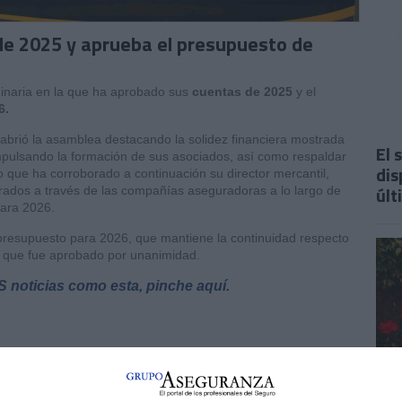
de 2025 y aprueba el presupuesto de
inaria en la que ha aprobado sus
cuentas de 2025
y el
6.
abrió la asamblea destacando la solidez financiera mostrada
El 
 impulsando la formación de sus asociados, así como respaldar
dis
o que ha corroborado a continuación su director mercantil,
últ
erados a través de las compañías aseguradoras a lo largo de
para 2026.
presupuesto para 2026, que mantiene la continuidad respecto
es que fue aprobado por unanimidad.
S noticias como esta, pinche aquí.