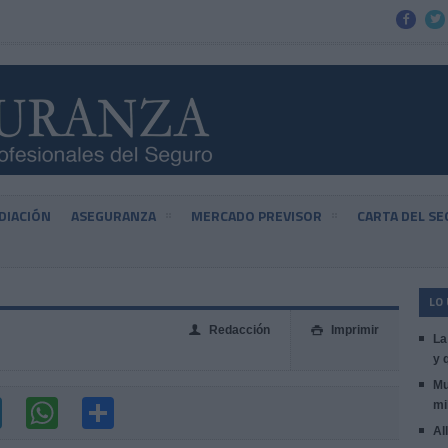


DIACIÓN
ASEGURANZA
MERCADO PREVISOR
CARTA DEL S
LO
Redacción
Imprimir
👤

La
y 
Mu
mi
Al