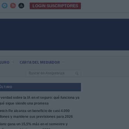
LOGIN SUSCRIPTORES



EGURO
CARTA DEL MEDIADOR
 ÚLTIMO
 verdad sobre la IA en el seguro: qué funciona ya
qué sigue siendo una promesa
nich Re alcanza un beneficio de casi 4.000
llones y mantiene sus previsiones para 2026
lianz gana un 15,5% más en el semestre y