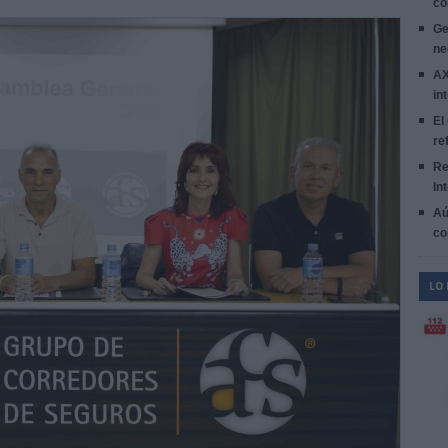
co
Ge
ne
AX
in
El
re
Re
In
Aú
co
LO