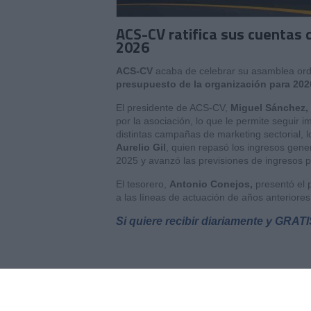
ACS-CV ratifica sus cuentas 
2026
ACS-CV
acaba de celebrar su asamblea ord
presupuesto de la organización para 202
El presidente de ACS-CV,
Miguel Sánchez,
por la asociación, lo que le permite seguir
distintas campañas de marketing sectorial, l
Aurelio Gil
, quien repasó los ingresos gen
2025 y avanzó las previsiones de ingresos 
El tesorero,
Antonio Conejos,
presentó el 
a las líneas de actuación de años anterior
Si quiere recibir diariamente y GRATI