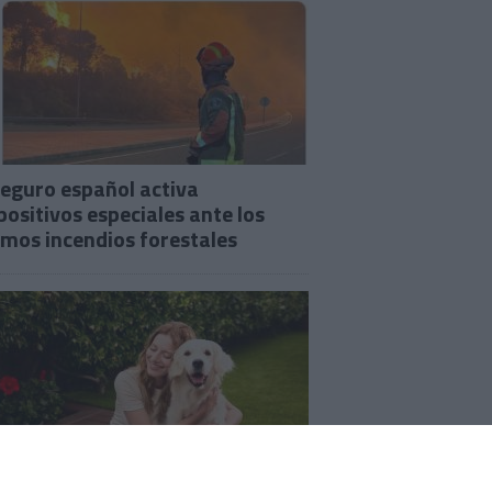
seguro español activa
positivos especiales ante los
imos incendios forestales