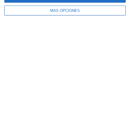
MÁS OPCIONES
El seguro español activa dispositivos
especiales ante los últimos incendios
forestales
CaixaBank comercializará un seguro para
mascotas diseñado por SegurCaixa Adeslas