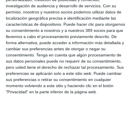
cuentas de 2025 y el presupuesto para 2026. Y se presentó la
investigación de audiencia y desarrollo de servicios.
Con su
memoria anual 2025 y el informe de gestión.
permiso, nosotros y nuestros socios podemos utilizar datos de
localización geográfica precisa e identificación mediante las
Si quiere recibir diariamente y GRATIS noticias como
características de dispositivos. Puede hacer clic para otorgarnos
esta, pinche aquí
su consentimiento a nosotros y a nuestros 389 socios para que
llevemos a cabo el procesamiento previamente descrito. De
forma alternativa, puede acceder a información más detallada y
cambiar sus preferencias antes de otorgar o negar su
LO ÚLTIMO
consentimiento.
Tenga en cuenta que algún procesamiento de
sus datos personales puede no requerir de su consentimiento,
La verdad sobre la IA en el seguro: qué funciona ya y qué sigue
pero usted tiene el derecho de rechazar tal procesamiento. Sus
siendo una promesa
preferencias se aplicarán solo a este sitio web. Puede cambiar
Munich Re alcanza un beneficio de casi 4.000 millones y
sus preferencias o retirar su consentimiento en cualquier
mantiene sus previsiones para 2026
momento volviendo a este sitio y haciendo clic en el botón
"Privacidad" en la parte inferior de la página web.
Allianz gana un 15,5% más en el semestre y confirma sus
objetivos para 2026
Generali dispara un 51,4% el beneficio operativo del negocio de
No Vida en España en el semestre
AXA XL adquiere S-RM, consultora especializada en inteligencia
corporativa y ciberseguridad