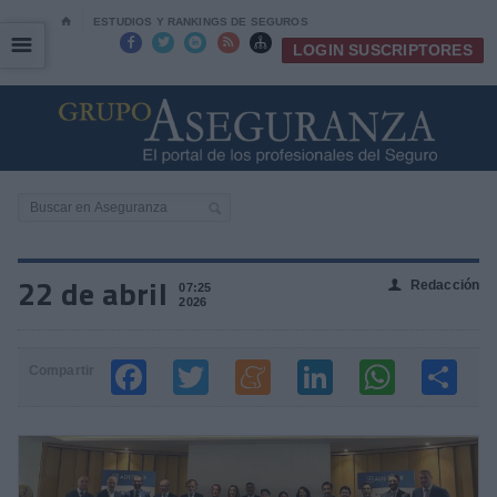
⌂
ESTUDIOS Y RANKINGS DE SEGUROS
☰
☰





LOGIN SUSCRIPTORES
22 de abril
Redacción
👤
07:25
2026
Compartir