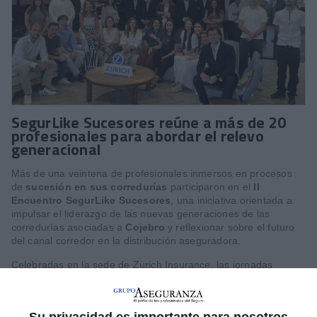
SegurLike Sucesores reúne a más de 20
profesionales para abordar el relevo
generacional
Más de una veintena de profesionales inmersos en procesos
de
sucesión en sus corredurías
participaron en el
II
Encuentro SegurLike Sucesores
, una iniciativa orientada a
impulsar el liderazgo de las nuevas generaciones de las
corredurías asociadas a
Cojebro
y reflexionar sobre el futuro
del canal corredor en la distribución aseguradora.
Celebradas en la sede de Zurich Insurance, las jornadas
combinaron sesiones de formación, mesas de debate y
dinámicas de trabajo centradas en los desafíos del relevo
generacional, el liderazgo y la colaboración entre aseguradoras
Su privacidad es importante para nosotros