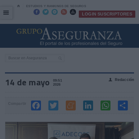
⌂
ESTUDIOS Y RANKINGS DE SEGUROS
☰
☰





LOGIN SUSCRIPTORES
14 de mayo
Redacción
👤
09:51
2026
Compartir