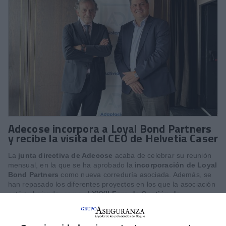
Adecose incorpora a Loyal Bond Partners
y recibe la visita del CEO de Helvetia Caser
La
junta directiva de Adecose
acaba de celebrar su reunión
mensual, en la que se ha aprobado la
incorporación de Loyal
Bond Partners
como nueva correduría asociada. Además, se
han repasado los diferentes proyectos en los que la asociación
está trabajando, como el
XXXII Foro de Gestión de
Corredurías
y la
Cena Anual Adecose 2026,
que tendrán
lugar el próximo 10 de junio en el Complejo U Zalacaín La
Finca y que reunirán a unas 500 personas, entre las que se