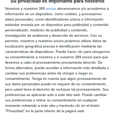
Su privacidad es importante para nosotros
encontrarán representantes de las instituciones más
destacadas del sector, así como directivos de aseguradoras y
Nosotros y nuestros 389
socios
almacenamos y/o accedemos a
de las corredurías asociadas.
información en un dispositivo, como cookies, y procesamos
datos personales, como identificadores únicos e información
También, la junta directiva ha abordado la evaluación por parte
estándar enviada por un dispositivo para publicidad y contenido
del patronato de la Fundación Adecose de las
candidaturas
personalizado, medición de publicidad y contenido,
que optan al Premio Solidario,
unos galardones que
investigación de audiencia y desarrollo de servicios.
Con su
reconocen la labor de organizaciones o personas que destacan
permiso, nosotros y nuestros socios podemos utilizar datos de
por su aportación a la sociedad.
localización geográfica precisa e identificación mediante las
Además, la junta directiva ha debatido acerca de la adaptación
características de dispositivos. Puede hacer clic para otorgarnos
de la
ley por la que se regulan los servicios de atención a
su consentimiento a nosotros y a nuestros 389 socios para que
la clientela,
en cuya tramitación ha participado activamente la
llevemos a cabo el procesamiento previamente descrito. De
asociación presentando propuestas de enmiendas. Asimismo,
forma alternativa, puede acceder a información más detallada y
se ha informado de los
modelos de cartas de condiciones
cambiar sus preferencias antes de otorgar o negar su
acordados recientemente
con nuevas entidades
consentimiento.
Tenga en cuenta que algún procesamiento de
aseguradoras y se ha repasado la actuación de Adecose en la
sus datos personales puede no requerir de su consentimiento,
reunión del Comité de Directores de Bipar.
pero usted tiene el derecho de rechazar tal procesamiento. Sus
Tras la celebración de esta reunión, los socios han tenido un
preferencias se aplicarán solo a este sitio web. Puede cambiar
almuerzo con Juan Estallo, CEO de Helvetia Caser
, que ha
sus preferencias o retirar su consentimiento en cualquier
asistido acompañado de
José García, director de la Red de
momento volviendo a este sitio y haciendo clic en el botón
Agentes y Corredores
;
Jesús de Sedas, director del Canal
"Privacidad" en la parte inferior de la página web.
de Corredores
; y de
Elena Castillero, directora comercial de