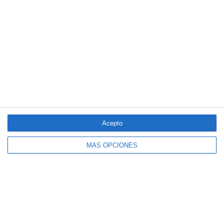
Clásico de Mérida
Aún quedan reglamentos pendientes para completar la Ley
5/2025 del seguro obligatorio
LO MÁS VISTO
Acepto
MÁS OPCIONES
El seguro español activa dispositivos