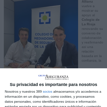
Allianz
vuelve a
mostrar su
apoyo al
Colegio de
La Rioja
renovando su
convenio de
colaboración
y reafirmando
así una
relación
basada en la
confianza, la
Su privacidad es importante para nosotros
Nosotros y nuestros 389
socios
almacenamos y/o accedemos a
profesionalidad y el impulso de la mediación como pieza clave
información en un dispositivo, como cookies, y procesamos
en el sector asegurador.
datos personales, como identificadores únicos e información
Javier Miguel
, en representación del Colegio, y
José Miguel
estándar enviada por un dispositivo para publicidad y contenido