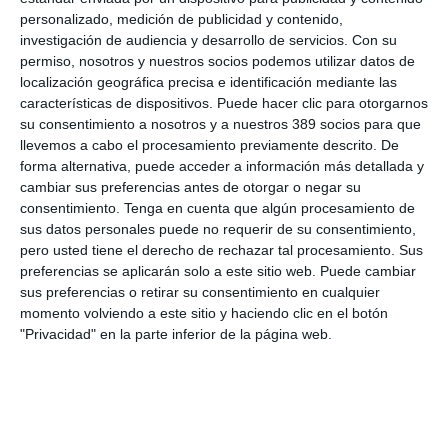
Echevarría,
por parte de la Direccion Comercial Norte de
personalizado, medición de publicidad y contenido,
Allianz, firmaron el acuerdo. Ambos destacaron la importancia
investigación de audiencia y desarrollo de servicios.
Con su
de seguir colaborando para fortalecer el papel de la mediación
permiso, nosotros y nuestros socios podemos utilizar datos de
en el servicio a nuestros clientes.
localización geográfica precisa e identificación mediante las
características de dispositivos. Puede hacer clic para otorgarnos
El convenio permitirá seguir apoyando a los mediadores con
su consentimiento a nosotros y a nuestros 389 socios para que
formación especializada, herramientas innovadoras e
llevemos a cabo el procesamiento previamente descrito. De
información técnica
sobre los productos de la compañía, con
el objetivo de ofrecer soluciones adaptadas a las necesidades
forma alternativa, puede acceder a información más detallada y
del mercado y de los clientes, señalan desde Allianz.
cambiar sus preferencias antes de otorgar o negar su
consentimiento.
Tenga en cuenta que algún procesamiento de
Si quiere recibir diariamente y GRATIS noticias como
sus datos personales puede no requerir de su consentimiento,
esta, pinche aquí
pero usted tiene el derecho de rechazar tal procesamiento. Sus
preferencias se aplicarán solo a este sitio web. Puede cambiar
sus preferencias o retirar su consentimiento en cualquier
LO ÚLTIMO
momento volviendo a este sitio y haciendo clic en el botón
"Privacidad" en la parte inferior de la página web.
Debate profesional: ¿el incendio de Madrid se considera hecho
de la circulación?
Por aquí pasan los planes de Mapfre para un nuevo año récord
en beneficio…y la principal amenaza
La mayoría del seguro español cree que la economía no variará