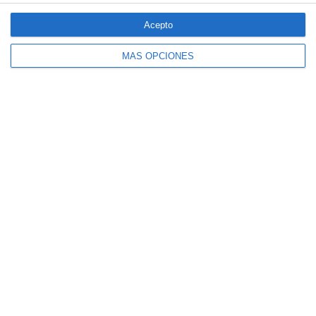
Acepto
MÁS OPCIONES
El seguro español activa dispositivos
especiales ante los últimos incendios
forestales
¿Quién domina el ranking de presencia en