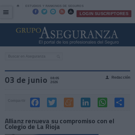
⌂
ESTUDIOS Y RANKINGS DE SEGUROS
☰
☰





LOGIN SUSCRIPTORES
03 de junio
Redacción
👤
08:05
2026
Compartir
Allianz renueva su compromiso con el
Colegio de La Rioja