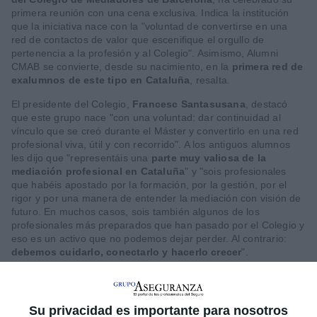
primera reunión con una cena exclusiva. Indica la institución
que la iniciativa nace con la "voluntad de convertirse en una
red de contactos de valor que escenifique el orgullo de
pertenencia a la profesión y al Colegio". Asimismo, Alumni
CMAB se convierte, desde su nacimiento, en la
primera red de
exalumnos de este tipo en Cataluña
, resalta.
El presidente del Colegio,
Francesc Santasusana
, destacó
que este grupo nace "con una voluntad: dar continuidad al
vínculo que se creó durante el Máster y convertirlo en una red
profesional viva, útil y con recorrido". A los antiguos alumnos
les dijo que "representáis una
parte muy valiosa de la
mediación profesional en Cataluña
" y "sois profesionales
que habéis apostado por la formación, por la gestión, por el
rigor y por una manera de entender la mediación con visión de
futuro. En muchos casos, sois también algunos de los
profesionales más preparados que han pasado por el Colegio y
eso es un activo que no podemos dejar perder. Al contrario:
debemos cuidarlo, conectarlo y hacerlo crecer
".
La primera decisión tomada por Alumni CMAB consistirá en la
creación de un directorio profesional, un espacio donde solo
estaréis vosotros: antiguos alumnos del Máster y colegiados,
Su privacidad es importante para nosotros
les dijo el presidente. La segunda iniciativa que pondrán en