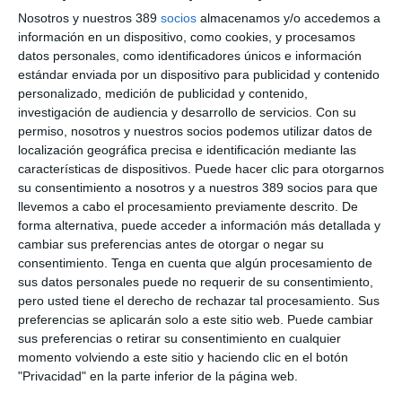
marcha serán encuentros con la cena exclusiva:
Nosotros y nuestros 389
socios
almacenamos y/o accedemos a
espacios
presenciales para reencontrarnos, hablar, compartir
información en un dispositivo, como cookies, y procesamos
experiencias y generar relación y, la tercera, tiene que ver con
datos personales, como identificadores únicos e información
la formación, y el presidente les propuso volver a las clases del
estándar enviada por un dispositivo para publicidad y contenido
Máster. Además, Santasusana apuntó que los antiguos
personalizado, medición de publicidad y contenido,
alumnos deberían tener más relación con la vida del Colegio y
investigación de audiencia y desarrollo de servicios.
Con su
los grandes espacios de encuentro como la Semana Mundial.
permiso, nosotros y nuestros socios podemos utilizar datos de
El vicepresidente del Colegio,
Albert Ferrer
, resumió los
localización geográfica precisa e identificación mediante las
objetivos de la iniciativa en "una red pensada para vosotros,
características de dispositivos. Puede hacer clic para otorgarnos
para mantener vivo el vínculo con el Máster, para facilitar
su consentimiento a nosotros y a nuestros 389 socios para que
nuevas relaciones profesionales, para seguir aprendiendo y
llevemos a cabo el procesamiento previamente descrito. De
para continuar construyendo, entre todos, una mediación más
forma alternativa, puede acceder a información más detallada y
preparada, más conectada y con más futuro. Ahora no estamos
cambiar sus preferencias antes de otorgar o negar su
celebrando solo el primer encuentro, estamos poniendo en
consentimiento.
Tenga en cuenta que algún procesamiento de
marcha una comunidad", dijo.
sus datos personales puede no requerir de su consentimiento,
Acuerdo con Omnia MGA
pero usted tiene el derecho de rechazar tal procesamiento. Sus
preferencias se aplicarán solo a este sitio web. Puede cambiar
Por otro lado, el Colegio de Mediadores de Barcelona ha
sus preferencias o retirar su consentimiento en cualquier
firmado un acuerdo con
Omnia MGA
. A través de este acuerdo,
momento volviendo a este sitio y haciendo clic en el botón
la entidad se incorpora al
Hub Espai del Colegio
, una
"Privacidad" en la parte inferior de la página web.
iniciativa que reúne a empresas y organizaciones
comprometidas con el desarrollo de la mediación profesional y