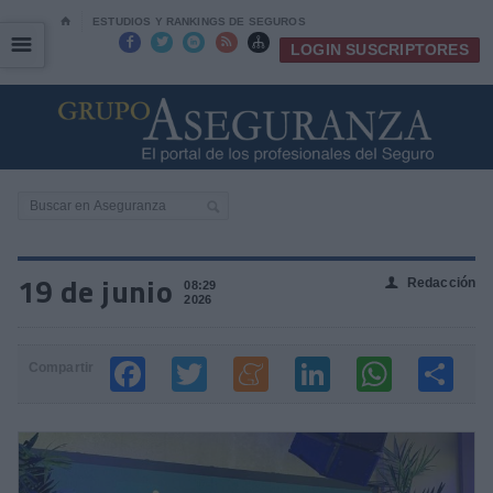
⌂
ESTUDIOS Y RANKINGS DE SEGUROS
☰
☰





LOGIN SUSCRIPTORES
19 de junio
Redacción
👤
08:29
2026
Compartir