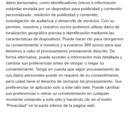
datos personales, como identificadores únicos e información
flexibilidad en los productos, adaptándose a las necesidades
estándar enviada por un dispositivo para publicidad y contenido
del mercado local. Además, resaltó la importancia de la
personalizado, medición de publicidad y contenido,
plataforma digital y las jornadas formativas como herramientas
clave para el colectivo. Este acuerdo "ha fortalecido el
investigación de audiencia y desarrollo de servicios.
Con su
posicionamiento de ARAG en Castellón", comentó la
permiso, nosotros y nuestros socios podemos utilizar datos de
responsable de ARAG, ya que ha ido "incrementando su
localización geográfica precisa e identificación mediante las
visibilidad y ofreciendo soluciones innovadoras en protección
características de dispositivos. Puede hacer clic para otorgarnos
jurídica".
su consentimiento a nosotros y a nuestros 389 socios para que
llevemos a cabo el procesamiento previamente descrito. De
Por su parte, Fernando Solsona afirmó que "esta alianza
forma alternativa, puede acceder a información más detallada y
refuerza nuestro compromiso con la formación y el desarrollo
cambiar sus preferencias antes de otorgar o negar su
profesional de los mediadores, garantizando herramientas que
mejoran su competitividad y servicio al cliente".
consentimiento.
Tenga en cuenta que algún procesamiento de
sus datos personales puede no requerir de su consentimiento,
Si quiere recibir diariamente y GRATIS noticias como esta,
pero usted tiene el derecho de rechazar tal procesamiento. Sus
pinche aquí.
preferencias se aplicarán solo a este sitio web. Puede cambiar
sus preferencias o retirar su consentimiento en cualquier
momento volviendo a este sitio y haciendo clic en el botón
LO ÚLTIMO
"Privacidad" en la parte inferior de la página web.
La verdad sobre la IA en el seguro: qué funciona ya y qué sigue
siendo una promesa
Munich Re alcanza un beneficio de casi 4.000 millones y