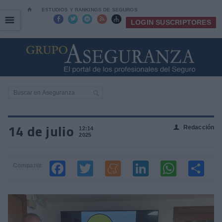
⌂
ESTUDIOS Y RANKINGS DE SEGUROS
☰
☰





LOGIN SUSCRIPTORES
14 de julio
Redacción
👤
12:14
2025
Compartir