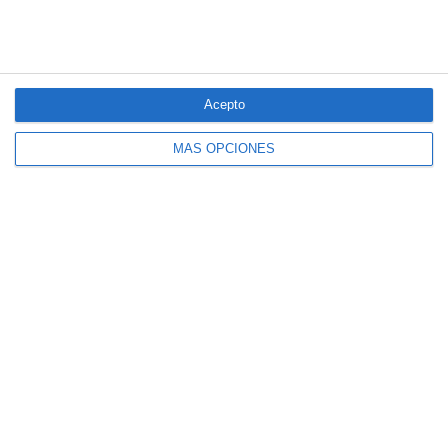
Acepto
MÁS OPCIONES
El seguro español activa dispositivos
especiales ante los últimos incendios
forestales