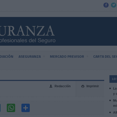


DIACIÓN
ASEGURANZA
MERCADO PREVISOR
CARTA DEL S
LO
Redacción
Imprimir
👤

La
y 
Mu
mi
Al