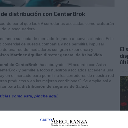
 de distribución con CenterBrok
cuerdo por el que las 69 corredurías asociadas comercializarán
s
de la aseguradora.
mentando su cuota de mercado llegando a nuevos clientes. Este
 comercial de nuestra compañía y nos permitirá impulsar
El 
no de una red de mediadores con gran experiencia y
dis
isco Martínez Aguilar, director general de Asisa Vida.
últ
neral de CenterBrok,
ha subrayado: "El acuerdo con Asisa
enterBrok y permite a todos nuestros asociados acceder a una
ay en el mercado para permitir a los corredores de nuestra red
ores productos y en las mejores condiciones". Se amplía así el
nían para la distribución de seguros de Salud.
ticias como esta, pinche aquí.