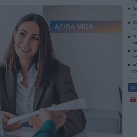
co
Ge
ne
AX
in
El
re
Re
In
Aú
co
LO