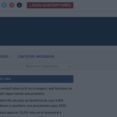
LOGIN SUSCRIPTORES



EGURO
CARTA DEL MEDIADOR
 ÚLTIMO
 verdad sobre la IA en el seguro: qué funciona ya
qué sigue siendo una promesa
nich Re alcanza un beneficio de casi 4.000
llones y mantiene sus previsiones para 2026
lianz gana un 15,5% más en el semestre y