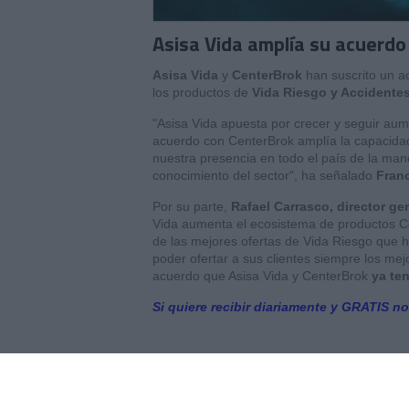
Asisa Vida amplía su acuerdo
Asisa Vida
y
CenterBrok
han suscrito un a
los productos de
Vida Riesgo y Accidente
"Asisa Vida apuesta por crecer y seguir au
acuerdo con CenterBrok amplía la capacidad
nuestra presencia en todo el país de la ma
conocimiento del sector", ha señalado
Franc
Por su parte,
Rafael Carrasco, director ge
Vida aumenta el ecosistema de productos C
de las mejores ofertas de Vida Riesgo que h
poder ofertar a sus clientes siempre los mej
acuerdo que Asisa Vida y CenterBrok
ya te
Si quiere recibir diariamente y GRATIS no