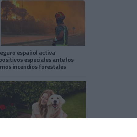
seguro español activa
positivos especiales ante los
imos incendios forestales