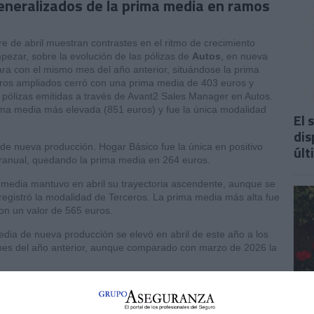
eneralizados de la prima media en ramos
re de abril muestran contrastes en el ritmo de crecimiento
pezar, sobre la evolución de las pólizas de
Autos
, en nueva
a con el mismo mes del año anterior, situándose la prima
ros ampliados cerró con una prima media de 403 euros y
pólizas emitidas a través de Avant2 Sales Manager en Autos.
rima media más elevada (851 euros) y fue la única modalidad
El 
dis
de nueva producción. Hogar Básico fue la única en positivo
últ
eranual, quedando la prima media en 264 euros.
 media mantuvo en abril su trayectoria ascendente, aunque se
egistró la modalidad de Terceros. La prima media más alta fue
on un valor de 565 euros.
edia de nueva producción se elevó en abril de este año a los
es del año anterior, aunque comparado con marzo de 2026 la
cción fue de 866 euros, un 10% menos interanual.
oticias como esta, pinche aquí