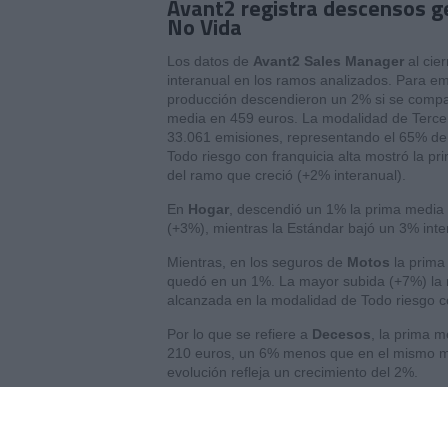
Avant2 registra descensos g
No Vida
Los datos de
Avant2 Sales Manager
al cier
interanual en los ramos analizados. Para em
producción descendieron un 2% si se compar
media en 459 euros. La modalidad de Terce
33.061 emisiones, representando el 65% de 
Todo riesgo con franquicia alta mostró la p
del ramo que creció (+2% interanual).
En
Hogar
, descendió un 1% la prima media 
(+3%), mientras la Estándar bajó un 3% int
Mientras, en los seguros de
Motos
la prima
quedó en un 1%. La mayor subida (+7%) la r
alcanzada en la modalidad de Todo riesgo c
Por lo que se refiere a
Decesos
, la prima m
210 euros, un 6% menos que en el mismo m
evolución refleja un crecimiento del 2%.
Y en
Salud
, la prima media de nueva produ
Si quiere recibir diariamente y GRATIS n