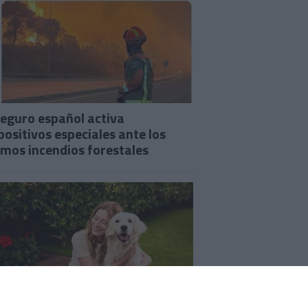
seguro español activa
positivos especiales ante los
imos incendios forestales