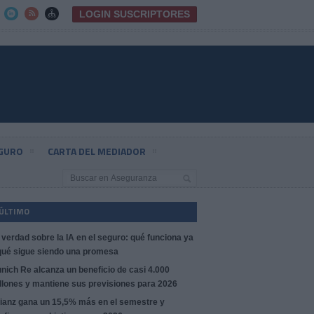
LOGIN SUSCRIPTORES



EGURO
CARTA DEL MEDIADOR
 ÚLTIMO
 verdad sobre la IA en el seguro: qué funciona ya
qué sigue siendo una promesa
nich Re alcanza un beneficio de casi 4.000
llones y mantiene sus previsiones para 2026
lianz gana un 15,5% más en el semestre y