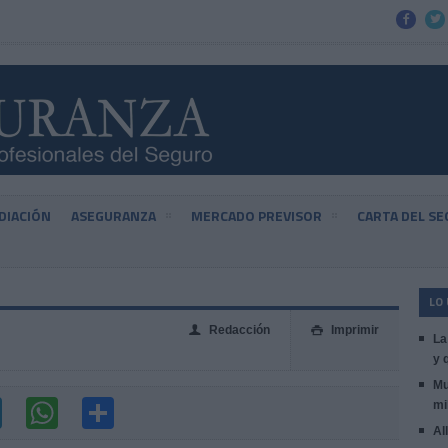


DIACIÓN
ASEGURANZA
MERCADO PREVISOR
CARTA DEL S
LO
Redacción
Imprimir
👤

La
y 
Mu
mi
Al