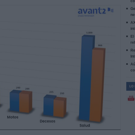
co
Ge
ne
AX
in
El
re
Re
In
Aú
co
LO