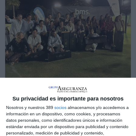
BMS organizó en Sevilla su Torneo de
Pádel y Frontón
Su privacidad es importante para nosotros
BMS Iberia
celebró el 19 de junio su tradicional
Torneo de
Pádel y Frontón
en el Real Club Pineda de Sevilla, con la
Nosotros y nuestros 389
socios
almacenamos y/o accedemos a
participación de más de 200 jugadores. También contó con un
información en un dispositivo, como cookies, y procesamos
espacio solidario realizándose un sorteo benéfico a favor de la
datos personales, como identificadores únicos e información
Asociación DEBRA Piel de Mariposa, para recaudar fondos
estándar enviada por un dispositivo para publicidad y contenido
para apoyar la investigación y a las familias afectadas por la
personalizado, medición de publicidad y contenido,
Epidermólisis Bullosa.