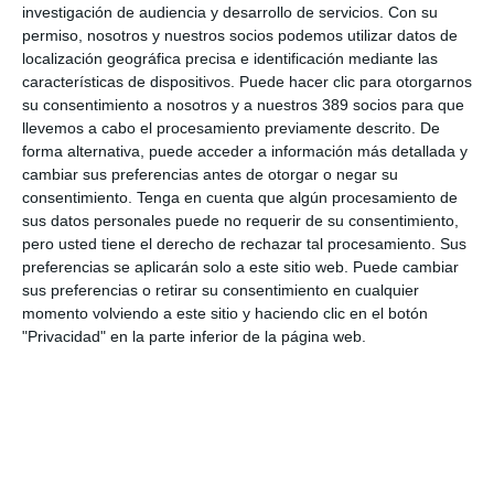
investigación de audiencia y desarrollo de servicios.
Con su
permiso, nosotros y nuestros socios podemos utilizar datos de
Si quiere recibir diariamente y GRATIS noticias como
esta, pinche aquí
localización geográfica precisa e identificación mediante las
características de dispositivos. Puede hacer clic para otorgarnos
su consentimiento a nosotros y a nuestros 389 socios para que
llevemos a cabo el procesamiento previamente descrito. De
forma alternativa, puede acceder a información más detallada y
LO ÚLTIMO
cambiar sus preferencias antes de otorgar o negar su
consentimiento.
Tenga en cuenta que algún procesamiento de
La verdad sobre la IA en el seguro: qué funciona ya y qué sigue
sus datos personales puede no requerir de su consentimiento,
siendo una promesa
pero usted tiene el derecho de rechazar tal procesamiento. Sus
Munich Re alcanza un beneficio de casi 4.000 millones y
preferencias se aplicarán solo a este sitio web. Puede cambiar
mantiene sus previsiones para 2026
sus preferencias o retirar su consentimiento en cualquier
momento volviendo a este sitio y haciendo clic en el botón
Allianz gana un 15,5% más en el semestre y confirma sus
"Privacidad" en la parte inferior de la página web.
objetivos para 2026
Generali dispara un 51,4% el beneficio operativo del negocio de
No Vida en España en el semestre
AXA XL adquiere S-RM, consultora especializada en inteligencia
corporativa y ciberseguridad
El Colegio de Castilla-La Mancha y Mapfre refuerzan su
colaboración