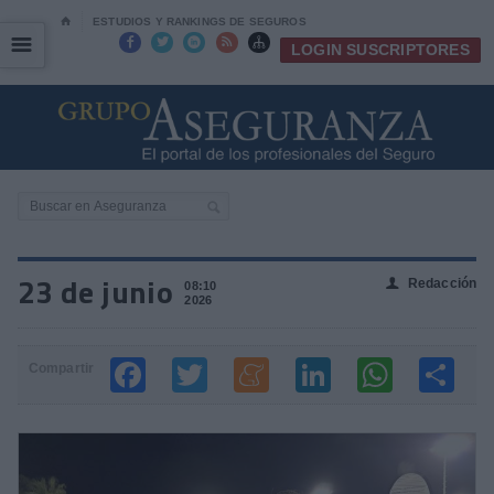
⌂
ESTUDIOS Y RANKINGS DE SEGUROS
☰
☰





LOGIN SUSCRIPTORES
23 de junio
Redacción
👤
08:10
2026
Compartir