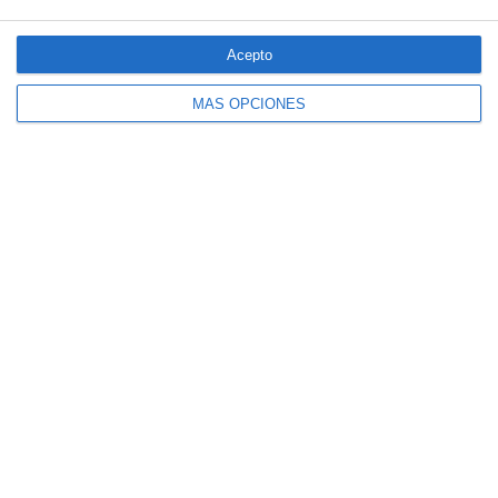
Acepto
MÁS OPCIONES
El seguro español activa dispositivos
especiales ante los últimos incendios
forestales