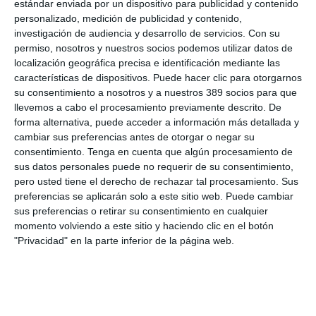
La sesión fue desarrollada por
Renato Legnani
, suscriptor de
estándar enviada por un dispositivo para publicidad y contenido
la aseguradora, y
Enrique Montaner
, responsable del área de
personalizado, medición de publicidad y contenido,
Siniestros, quienes analizaron las principales características de
investigación de audiencia y desarrollo de servicios.
Con su
estos seguros. Entre otros asuntos se detallaron conceptos
permiso, nosotros y nuestros socios podemos utilizar datos de
relacionados con el alcance de las coberturas, los principales
localización geográfica precisa e identificación mediante las
riesgos derivados de la actividad sanitaria, la gestión de
características de dispositivos. Puede hacer clic para otorgarnos
reclamaciones y la importancia de una correcta suscripción y
su consentimiento a nosotros y a nuestros 389 socios para que
tramitación de siniestros en un entorno especialmente sensible
llevemos a cabo el procesamiento previamente descrito. De
desde el punto de vista jurídico y asistencial.
forma alternativa, puede acceder a información más detallada y
Si quiere recibir diariamente y GRATIS noticias como
cambiar sus preferencias antes de otorgar o negar su
esta, pinche aquí
consentimiento.
Tenga en cuenta que algún procesamiento de
sus datos personales puede no requerir de su consentimiento,
pero usted tiene el derecho de rechazar tal procesamiento. Sus
LO ÚLTIMO
preferencias se aplicarán solo a este sitio web. Puede cambiar
sus preferencias o retirar su consentimiento en cualquier
La verdad sobre la IA en el seguro: qué funciona ya y qué sigue
momento volviendo a este sitio y haciendo clic en el botón
siendo una promesa
"Privacidad" en la parte inferior de la página web.
Munich Re alcanza un beneficio de casi 4.000 millones y
mantiene sus previsiones para 2026
Allianz gana un 15,5% más en el semestre y confirma sus
objetivos para 2026