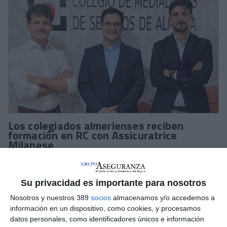
Los colegiados almerienses reciben
formación en RC con Assicuratrice
Milanese
El
Colegio de Mediadores de Almería
ha celebrado una
jornada sobre seguros de
Responsabilidad Civil para
centros y profesionales sanitarios
, impartida por
Su privacidad es importante para nosotros
Assicuratrice Milanese España
. Subraya que el objetivo era
Nosotros y nuestros 389
socios
almacenamos y/o accedemos a
"profundizar en una de las áreas de mayor relevancia técnica y
información en un dispositivo, como cookies, y procesamos
especialización dentro del ámbito asegurador".
datos personales, como identificadores únicos e información