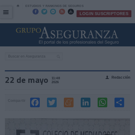
⌂
ESTUDIOS Y RANKINGS DE SEGUROS
☰
☰





LOGIN SUSCRIPTORES
22 de mayo
Redacción
👤
11:48
2026
Compartir