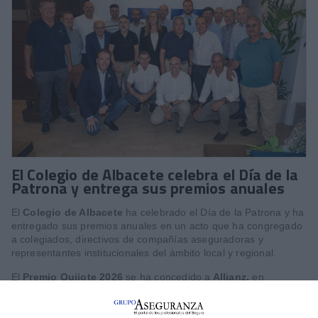
El Colegio de Albacete celebra el Día de la
Patrona y entrega sus premios anuales
El
Colegio de Albacete
ha celebrado el Día de la Patrona y ha
entregado sus premios anuales en un acto que ha congregado
a colegiados, directivos de compañías aseguradoras y
representantes institucionales del ámbito local y regional.
El
Premio Quijote 2026
se ha concedido a
Allianz,
en
reconocimiento a su firme alianza estratégica con el Colegio, su
apuesta incondicional por la mediación profesional y su
liderazgo en el mercado de la región.