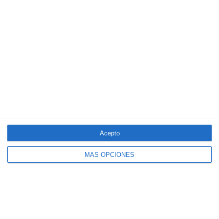
colaboración
Reale asegura la 72ª edición del Festival Internacional de Teatro
Clásico de Mérida
Aún quedan reglamentos pendientes para completar la Ley
5/2025 del seguro obligatorio
LO MÁS VISTO
Acepto
MÁS OPCIONES