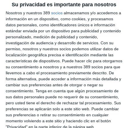
Su privacidad es importante para nosotros
El
Premio Sancho 2026
se ha otorgado de forma conjunta a
Nosotros y nuestros 389
socios
almacenamos y/o accedemos a
Adolfo Escribano y Constantino Fresno
, destacando su
información en un dispositivo, como cookies, y procesamos
impecable labor de acompañamiento, colaboración técnica y
datos personales, como identificadores únicos e información
estrecha vinculación con los profesionales colegiados.
estándar enviada por un dispositivo para publicidad y contenido
El
Premio Dulcinea 2026
a la periodista
Elena Benito
,
personalizado, medición de publicidad y contenido,
reconociendo así, con este galardón, la labor de los periodistas
investigación de audiencia y desarrollo de servicios.
Con su
del sector.
permiso, nosotros y nuestros socios podemos utilizar datos de
localización geográfica precisa e identificación mediante las
El
Premio la Bacía 2026
ha sido para
Dámaso González
, que
características de dispositivos. Puede hacer clic para otorgarnos
recogió Feli Tarruella como un reconocimiento especial del
su consentimiento a nosotros y a nuestros 389 socios para que
Colegio a su destacada labor y su compromiso con la sociedad
y los valores de la provincia.
llevemos a cabo el procesamiento previamente descrito. De
forma alternativa, puede acceder a información más detallada y
La presidenta del Colegio,
Isabel María García Olivares
, ha
cambiar sus preferencias antes de otorgar o negar su
destacado en su discurso la resiliencia del sector y la
consentimiento.
Tenga en cuenta que algún procesamiento de
importancia de mantener estas tradiciones vivas: "La
sus datos personales puede no requerir de su consentimiento,
celebración de nuestra Patrona es el momento idóneo para
pero usted tiene el derecho de rechazar tal procesamiento. Sus
mirar al futuro con optimismo y, sobre todo, para agradecer.
preferencias se aplicarán solo a este sitio web. Puede cambiar
Los premiados de este año reflejan a la perfección el espíritu
de excelencia y compromiso que buscamos en nuestra
sus preferencias o retirar su consentimiento en cualquier
profesión. Contar con el apoyo de entidades como Allianz y la
momento volviendo a este sitio y haciendo clic en el botón
valía humana y técnica de profesionales como Adolfo,
"Privacidad" en la parte inferior de la página web.