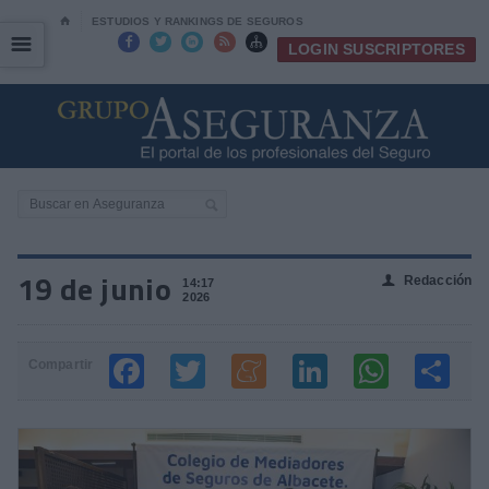
⌂
ESTUDIOS Y RANKINGS DE SEGUROS
☰
☰





LOGIN SUSCRIPTORES
19 de junio
Redacción
👤
14:17
2026
Compartir