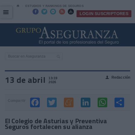
⌂
ESTUDIOS Y RANKINGS DE SEGUROS
☰
☰





LOGIN SUSCRIPTORES
13 de abril
Redacción
👤
13:19
2026
Compartir
El Colegio de Asturias y Preventiva
Seguros fortalecen su alianza