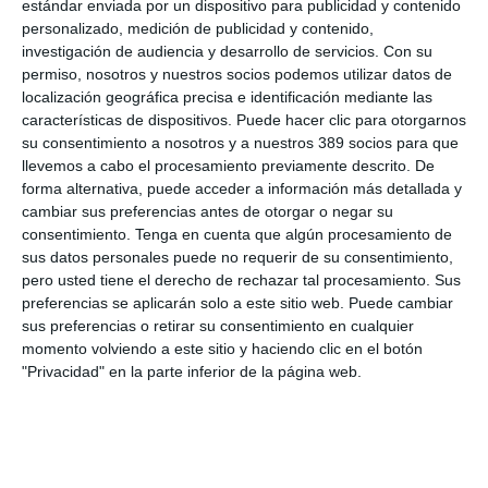
Preventiva, renovar esta alianza con el Colegio de Asturias,
estándar enviada por un dispositivo para publicidad y contenido
tras casi veinte años de colaboración ininterrumpida, reafirma
personalizado, medición de publicidad y contenido,
nuestra convicción de que el apoyo mutuo y la formación
investigación de audiencia y desarrollo de servicios.
Con su
continua son las mejores herramientas para afrontar los retos
permiso, nosotros y nuestros socios podemos utilizar datos de
actuales del mercado". En representación de la compañía,
localización geográfica precisa e identificación mediante las
también asistieron a esta reunión el director Comercial y
características de dispositivos. Puede hacer clic para otorgarnos
miembro del Comité de Dirección,
León Palazuelos del Sol
; la
su consentimiento a nosotros y a nuestros 389 socios para que
directora del Canal Corredores,
Alicia Díaz
; y la directora de
llevemos a cabo el procesamiento previamente descrito. De
Marketing y Comunicación,
Nieves Ribot
.
forma alternativa, puede acceder a información más detallada y
Si quiere recibir diariamente y GRATIS noticias como esta,
cambiar sus preferencias antes de otorgar o negar su
pinche aquí.
consentimiento.
Tenga en cuenta que algún procesamiento de
sus datos personales puede no requerir de su consentimiento,
pero usted tiene el derecho de rechazar tal procesamiento. Sus
LO ÚLTIMO
preferencias se aplicarán solo a este sitio web. Puede cambiar
sus preferencias o retirar su consentimiento en cualquier
Reale asegura la 72ª edición del Festival Internacional de Teatro
momento volviendo a este sitio y haciendo clic en el botón
Clásico de Mérida
"Privacidad" en la parte inferior de la página web.
Aún quedan reglamentos pendientes para completar la Ley
5/2025 del seguro obligatorio
Swiss Re aumenta su beneficio neto un 9% hasta los 2.800
millones de dólares en el primer semestre