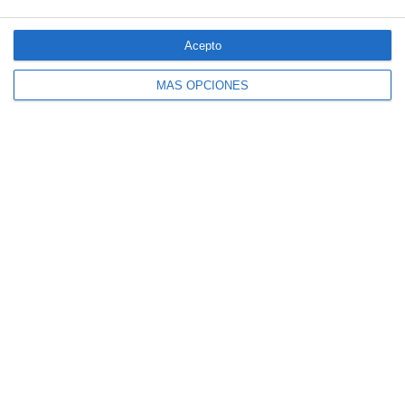
Acepto
MÁS OPCIONES
El seguro español activa dispositivos
especiales ante los últimos incendios
forestales