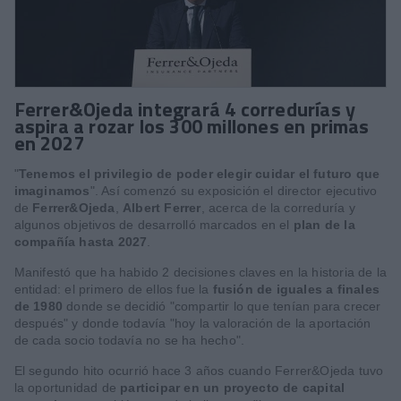
Ferrer&Ojeda integrará 4 corredurías y
aspira a rozar los 300 millones en primas
en 2027
"
Tenemos el privilegio de poder elegir cuidar el futuro que
imaginamos
". Así comenzó su exposición el director ejecutivo
de
Ferrer&Ojeda
,
Albert Ferrer
, acerca de la correduría y
algunos objetivos de desarrolló marcados en el
plan de la
compañía hasta 2027
.
Manifestó que ha habido 2 decisiones claves en la historia de la
entidad: el primero de ellos fue la
fusión de iguales a finales
de 1980
donde se decidió "compartir lo que tenían para crecer
después" y donde todavía "hoy la valoración de la aportación
de cada socio todavía no se ha hecho".
El segundo hito ocurrió hace 3 años cuando Ferrer&Ojeda tuvo
la oportunidad de
participar en un proyecto de capital