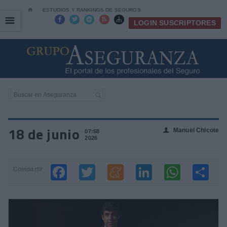
⌂
ESTUDIOS Y RANKINGS DE SEGUROS
☰
☰





LOGIN SUSCRIPTORES
18 de junio
Manuel Chicote
👤
07:58
2026
Compartir