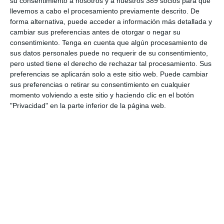
su consentimiento a nosotros y a nuestros 389 socios para que
reinvierte en la propia entidad
.
llevemos a cabo el procesamiento previamente descrito. De
forma alternativa, puede acceder a información más detallada y
En el capítulo inorgánico, Ferrer&Ojeda prepara la adquisición
cambiar sus preferencias antes de otorgar o negar su
de
4 corredurías para 2027
-que se sumarán a las 40 ya
realizadas- "y que van a aportar muchísimo e incorporarán
consentimiento.
Tenga en cuenta que algún procesamiento de
capacidades al proyecto y ayudarán en la expansión diseñada",
sus datos personales puede no requerir de su consentimiento,
apuntó el director ejecutivo. El broker quiere potenciar su
pero usted tiene el derecho de rechazar tal procesamiento. Sus
presencia en el
norte de España
, abarcando toda la cornisa
preferencias se aplicarán solo a este sitio web. Puede cambiar
cantábrica, en
Madrid
para donde han doblado equipo y "hay
sus preferencias o retirar su consentimiento en cualquier
un plan de inversión relevante",
Levante y Baleares
y
momento volviendo a este sitio y haciendo clic en el botón
continuar aumentando su presencia en
Cataluña
.
"Privacidad" en la parte inferior de la página web.
Apuntó Ferrer que este proceso de crecimiento también se ha
hecho en cómo hacer las cosas, reforzando sus áreas de
siniestros y servicios
. Relató que "hay quienes lo
externalizan, pero creemos que para todo lo que sea dar
servicio al cliente hay barra libre". Asimismo, la correduría
invierte de manera recurrente 1 millón de euros anual en
tecnología.
Junto a estos elementos, los planes de la compañía pasan por
trabajar ramos como
Salud
y previsión social,
líneas
especialistas
de Crédito y de Caución y potenciar la mejora de
servicios y cercanía a los clientes de manera que cada