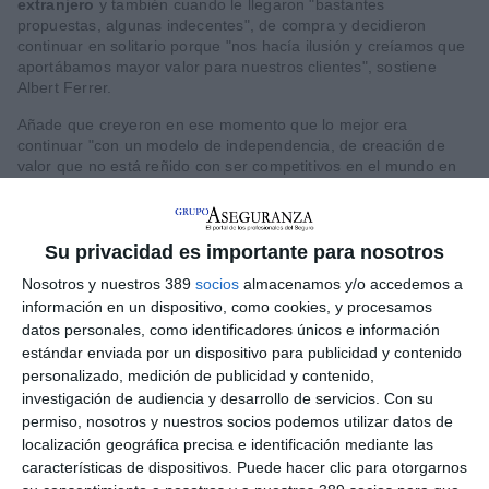
extranjero
y también cuando le llegaron "bastantes
propuestas, algunas indecentes", de compra y decidieron
continuar en solitario porque "nos hacía ilusión y creíamos que
aportábamos mayor valor para nuestros clientes", sostiene
Albert Ferrer.
Añade que creyeron en ese momento que lo mejor era
continuar "con un modelo de independencia, de creación de
valor que no está reñido con ser competitivos en el mundo en
el que estamos".
Futuro hasta 2027
Su privacidad es importante para nosotros
Ferrer continuó desgranando el plan estratégico de la
correduría y, concretamente en el ciclo 2025-2027.
Nosotros y nuestros 389
socios
almacenamos y/o accedemos a
información en un dispositivo, como cookies, y procesamos
El primer punto del mismo es
desarrollo de negocio
. El broker
datos personales, como identificadores únicos e información
aspira a crecer tanto de manera orgánica como inorgánica. En
estándar enviada por un dispositivo para publicidad y contenido
la primera parte contempla
crecimientos interanuales de
personalizado, medición de publicidad y contenido,
entre el 7% y el 10%
. Estos de traduce en
volumen de primas
investigación de audiencia y desarrollo de servicios.
Con su
intermediadas de pasar de los 230 millones actuales a 270
permiso, nosotros y nuestros socios podemos utilizar datos de
al cierre de 2027
, con un crecimiento esperado del 17,4%.
localización geográfica precisa e identificación mediante las
En ingresos para el grupo abarcaría pasar de los
30 millones
características de dispositivos. Puede hacer clic para otorgarnos
a 35 de beneficio en diciembre de 2027, donde el 80% se