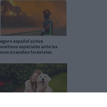
seguro español activa
positivos especiales ante los
imos incendios forestales