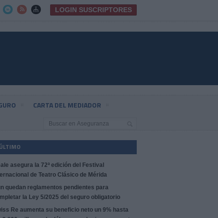
LOGIN SUSCRIPTORES



EGURO
CARTA DEL MEDIADOR
 ÚLTIMO
ale asegura la 72ª edición del Festival
ternacional de Teatro Clásico de Mérida
n quedan reglamentos pendientes para
mpletar la Ley 5/2025 del seguro obligatorio
iss Re aumenta su beneficio neto un 9% hasta