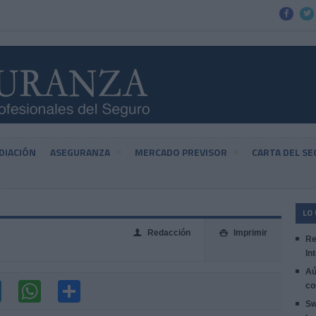


DIACIÓN
ASEGURANZA
MERCADO PREVISOR
CARTA DEL S
LO
Redacción
Imprimir
👤

Re
In
Aú
co
Sw