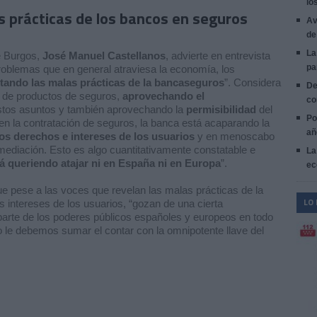
lo
s prácticas de los bancos en seguros
Av
de
La
e Burgos,
José Manuel Castellanos
, advierte en entrevista
pa
oblemas que en general atraviesa la economía, los
ando las malas prácticas de la bancaseguros
”. Considera
De
a de productos de seguros,
aprovechando el
co
stos asuntos y también aprovechando la
permisibilidad
del
Po
en la contratación de seguros, la banca está acaparando la
añ
los derechos e intereses de los usuarios
y en menoscabo
mediación. Esto
es algo cuantitativamente constatable e
La
á queriendo atajar ni en España ni en Europa
”.
ec
e pese a las voces que revelan las malas prácticas de la
LO
intereses de los usuarios, “gozan de una cierta
arte de los poderes públicos españoles y europeos en todo
ello le debemos sumar el contar con la omnipotente llave del