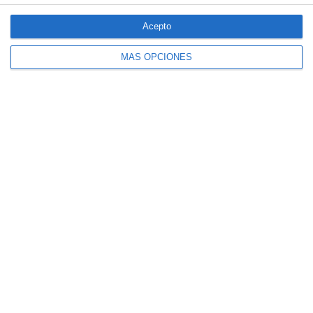
Acepto
MÁS OPCIONES
El seguro español activa dispositivos
especiales ante los últimos incendios
forestales