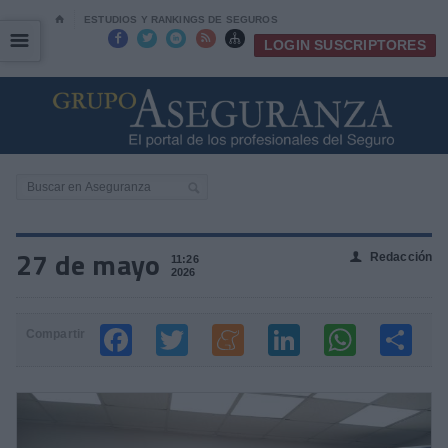
⌂
ESTUDIOS Y RANKINGS DE SEGUROS
☰
☰





LOGIN SUSCRIPTORES
27 de mayo
Redacción
👤
11:26
2026
Compartir