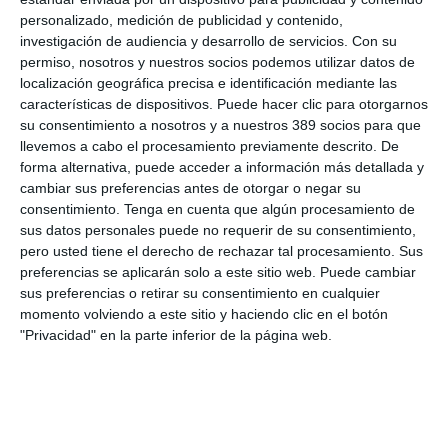
asistentes conocer de primera mano distintos espacios
emblemáticos del estadio.
personalizado, medición de publicidad y contenido,
investigación de audiencia y desarrollo de servicios.
Con su
Desde el Colegio se quiso trasladar una
felicitación pública al
permiso, nosotros y nuestros socios podemos utilizar datos de
Real Racing Club de Santander por su ascenso a 1ª
localización geográfica precisa e identificación mediante las
División,
así como expresar el agradecimiento tanto al Club
características de dispositivos. Puede hacer clic para otorgarnos
como a la Fundación Real Racing por su hospitalidad y por
su consentimiento a nosotros y a nuestros 389 socios para que
brindar al colectivo de mediadores la oportunidad de disfrutar
llevemos a cabo el procesamiento previamente descrito. De
de una experiencia única en unas instalaciones tan
forma alternativa, puede acceder a información más detallada y
representativas para Cantabria.
cambiar sus preferencias antes de otorgar o negar su
Si quiere recibir diariamente y GRATIS noticias como
consentimiento.
Tenga en cuenta que algún procesamiento de
esta, pinche aquí
sus datos personales puede no requerir de su consentimiento,
pero usted tiene el derecho de rechazar tal procesamiento. Sus
preferencias se aplicarán solo a este sitio web. Puede cambiar
LO ÚLTIMO
sus preferencias o retirar su consentimiento en cualquier
momento volviendo a este sitio y haciendo clic en el botón
Aún quedan reglamentos pendientes para completar la Ley
"Privacidad" en la parte inferior de la página web.
5/2025 del seguro obligatorio
Swiss Re aumenta su beneficio neto un 9% hasta los 2.800
millones de dólares en el primer semestre
Avanza: "El seguro continúa canalizando el ahorro de las
familias"