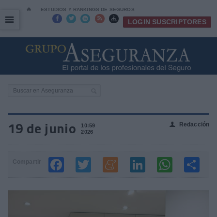
⌂
ESTUDIOS Y RANKINGS DE SEGUROS
☰
☰





LOGIN SUSCRIPTORES
19 de junio
Redacción
👤
10:59
2026
Compartir