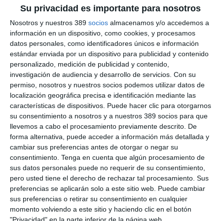
Su privacidad es importante para nosotros
Nosotros y nuestros 389
socios
almacenamos y/o accedemos a
El Colegio de Girona forma sobre el seguro
información en un dispositivo, como cookies, y procesamos
de Embarcaciones de Recreo
datos personales, como identificadores únicos e información
estándar enviada por un dispositivo para publicidad y contenido
El
Colegio de Girona
ha congregado a unos 140 asistentes -
personalizado, medición de publicidad y contenido,
presencial y online- en una formación bajo el título
'Seguros de
investigación de audiencia y desarrollo de servicios.
Con su
embarcaciones: aspectos técnicos y responsabilidades'.
permiso, nosotros y nuestros socios podemos utilizar datos de
localización geográfica precisa e identificación mediante las
La sesión impartida por
David Pérez Celma
, responsable del
características de dispositivos. Puede hacer clic para otorgarnos
Departamento de Embarcaciones de Recreo de Fiatc, y
Carme
su consentimiento a nosotros y a nuestros 389 socios para que
Verges Colomé
, responsable técnica de Producción,
llevemos a cabo el procesamiento previamente descrito. De
profundizó en las particularidades del seguro de
embarcaciones de recreo, un ramo que adquiere especial
forma alternativa, puede acceder a información más detallada y
relevancia con la llegada de la temporada estival y el
cambiar sus preferencias antes de otorgar o negar su
incremento de la actividad náutica en la costa.
consentimiento.
Tenga en cuenta que algún procesamiento de
sus datos personales puede no requerir de su consentimiento,
Se analizaron cuestiones clave como la responsabilidad civil, el
pero usted tiene el derecho de rechazar tal procesamiento. Sus
robo y vandalismo, las averías de maquinaria, los accidentes,
preferencias se aplicarán solo a este sitio web. Puede cambiar
la asistencia marítima y remolque, la remoción de restos y
sus preferencias o retirar su consentimiento en cualquier
otras coberturas habituales de estas pólizas. Asimismo, se
momento volviendo a este sitio y haciendo clic en el botón
abordaron aspectos técnicos de especial interés para los
profesionales de la mediación, como las Institute Yacht
"Privacidad" en la parte inferior de la página web.