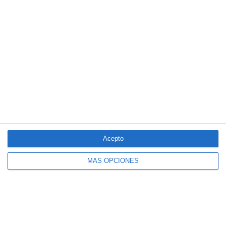
5/2025 del seguro obligatorio
Swiss Re aumenta su beneficio neto un 9% hasta los 2.800
millones de dólares en el primer semestre
Avanza: "El seguro continúa canalizando el ahorro de las
familias"
LO MÁS VISTO
Acepto
MÁS OPCIONES