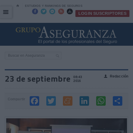
⌂
ESTUDIOS Y RANKINGS DE SEGUROS
☰
☰





LOGIN SUSCRIPTORES
23 de septiembre
Redacción
👤
08:43
2016
Compartir