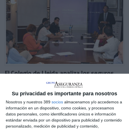
El Colegio de Lleida analiza los seguros
cibernéticos
El 22 de setiembre, bajo el título ‘
Seguros cibernéticos:
Su privacidad es importante para nosotros
¿Futuro o presente?
’, el
Colegio de Mediadores de Lleida
realizó una conferencia impartida por
Alan Abreu
, subscritor
Nosotros y nuestros 389
socios
almacenamos y/o accedemos a
de Líneas Financieras de
Chubb Europe
. En el transcurso de
información en un dispositivo, como cookies, y procesamos
la ponencia se explicó qué son los seguros cibernéticos y
datos personales, como identificadores únicos e información
dónde está el riesgo. Igualmente comentó el código de derecho
estándar enviada por un dispositivo para publicidad y contenido
de ciberseguridad y la gestión del riesgo en la empresa. Se
personalizado, medición de publicidad y contenido,
habló de las diferentes coberturas que este seguro ofrece y de