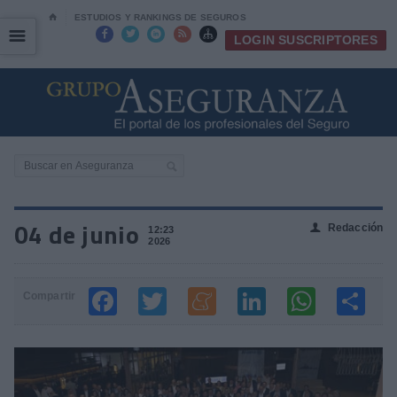
⌂
ESTUDIOS Y RANKINGS DE SEGUROS
☰
☰





LOGIN SUSCRIPTORES
04 de junio
Redacción
👤
12:23
2026
Compartir