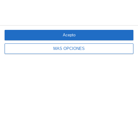
Acepto
MÁS OPCIONES
El seguro español activa dispositivos
especiales ante los últimos incendios
forestales