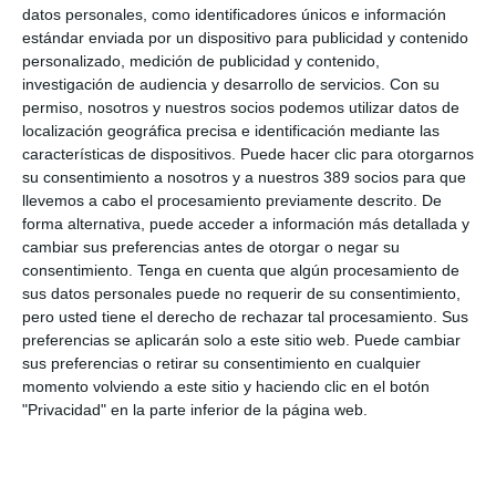
escribir, yo crecí con el fax y vi llegar el ordenador, y mis hijos
datos personales, como identificadores únicos e información
probablemente no entienden cómo hemos podido sobrevivir sin
estándar enviada por un dispositivo para publicidad y contenido
inteligencia artificial". Aun así, subrayó que el valor humano es
personalizado, medición de publicidad y contenido,
innegociable, puesto que "
detrás de cada póliza hay una
investigación de audiencia y desarrollo de servicios.
Con su
persona y detrás de cada siniestro hay una historia
". En su
permiso, nosotros y nuestros socios podemos utilizar datos de
discurso, Barberá también destacó la fortaleza institucional de
localización geográfica precisa e identificación mediante las
Lleida, recordando que el Colegio ha demostrado ser útil más
características de dispositivos. Puede hacer clic para otorgarnos
allá de las obligaciones legales.
su consentimiento a nosotros y a nuestros 389 socios para que
El encuentro contó también con una reflexión acerca de la
llevemos a cabo el procesamiento previamente descrito. De
convivencia con la inteligencia artificial, impartida por el doctor
forma alternativa, puede acceder a información más detallada y
en Física Matemática,
David Miralles
. Explicó cómo esta
cambiar sus preferencias antes de otorgar o negar su
tecnología transformará la tarea profesional, un tema que
consentimiento.
Tenga en cuenta que algún procesamiento de
conectaba directamente con el futuro.
sus datos personales puede no requerir de su consentimiento,
pero usted tiene el derecho de rechazar tal procesamiento. Sus
Si quiere recibir diariamente y GRATIS noticias como
esta, pinche aquí
preferencias se aplicarán solo a este sitio web. Puede cambiar
sus preferencias o retirar su consentimiento en cualquier
momento volviendo a este sitio y haciendo clic en el botón
"Privacidad" en la parte inferior de la página web.
LO ÚLTIMO
La verdad sobre la IA en el seguro: qué funciona ya y qué sigue
siendo una promesa