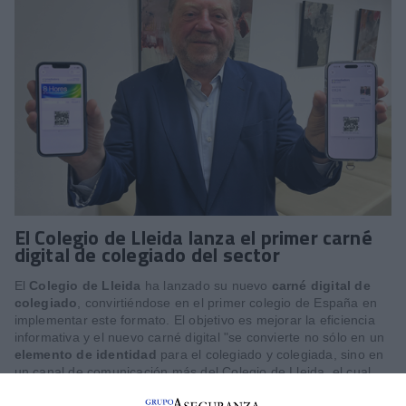
El Colegio de Lleida lanza el primer carné
digital de colegiado del sector
El
Colegio de Lleida
ha lanzado su nuevo
carné digital de
colegiado
, convirtiéndose en el primer colegio de España en
implementar este formato. El objetivo es mejorar la eficiencia
informativa y el nuevo carné digital "se convierte no sólo en un
elemento de identidad
para el colegiado y colegiada, sino en
un canal de comunicación más del Colegio de Lleida, el cual
permitirá enviar notificaciones y comunicaciones relevantes