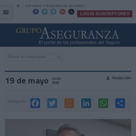
⌂
ESTUDIOS Y RANKINGS DE SEGUROS
☰
☰





LOGIN SUSCRIPTORES
19 de mayo
Redacción
👤
13:20
2026
Compartir