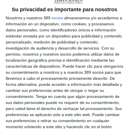
directamente a la pantalla del colegiado, garantizando que la
información oficial llegue sin interferencias ni pérdidas de
Su privacidad es importante para nosotros
datos, manteniendo a los colegiados y colegiadas al día de las
novedades", detalla.
Nosotros y nuestros 389
socios
almacenamos y/o accedemos a
información en un dispositivo, como cookies, y procesamos
El nuevo carné se descarga directamente en el wallet del
datos personales, como identificadores únicos e información
teléfono móvil, eliminando la necesidad de tarjetas físicas.
estándar enviada por un dispositivo para publicidad y contenido
Además de permitir obtener beneficios y acuerdos exclusivos
personalizado, medición de publicidad y contenido,
del Colegio, el proyecto incluye el
carné digital de formación
,
investigación de audiencia y desarrollo de servicios.
Con su
gratuito para los colegiados y sus trabajadores, y que también
estará al alcance de profesionales no colegiados. "Esta
permiso, nosotros y nuestros socios podemos utilizar datos de
herramienta es especialmente innovadora porque no sólo te
localización geográfica precisa e identificación mediante las
informa de la oferta formativa del Colegio de Mediadores de
características de dispositivos. Puede hacer clic para otorgarnos
Seguros de Lleida, sino que realiza un recuento automático y
su consentimiento a nosotros y a nuestros 389 socios para que
personalizado de las horas formativas acumuladas que se han
llevemos a cabo el procesamiento previamente descrito. De
hecho con el Colegio de Lleida", señala.
forma alternativa, puede acceder a información más detallada y
cambiar sus preferencias antes de otorgar o negar su
Javier Barberá
, presidente del Colegio, resalta que "con este
carné digital, el colegiado de Lleida lleva toda su vida
consentimiento.
Tenga en cuenta que algún procesamiento de
profesional y formativa en el bolsillo. Somos los primeros en el
sus datos personales puede no requerir de su consentimiento,
Estado en ofrecer esta tecnología, que no sólo nos acerca más
pero usted tiene el derecho de rechazar tal procesamiento. Sus
a nuestros miembros, sino que genera un sentimiento de
preferencias se aplicarán solo a este sitio web. Puede cambiar
identidad, facilita el cumplimiento legal formativo y el acceso a
sus preferencias o retirar su consentimiento en cualquier
otros beneficios".
momento volviendo a este sitio y haciendo clic en el botón