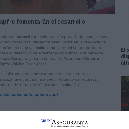
apfre fomentarán el desarrollo
rmado un
acuerdo
de colaboración para "fortalecer los lazos
rrollo profesional del sector asegurador en la provincia de
El 
rarán en el apoyo institucional y formativo por parte de
al y el desarrollo de actividades conjuntas. Por parte del
dis
Jesús Carballa
, y por la compañía
Francisco Cenador
,
últ
 Mapfre-Oficina Corredores.
s, valoramos muy positivamente este acuerdo, y
alianza, que contribuirá a seguir dotando de recursos,
dores de la provincia", afirma la institución.
oticias como esta, pinche aquí