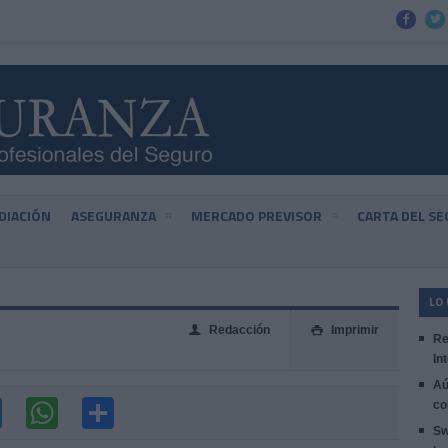


DIACIÓN
ASEGURANZA
MERCADO PREVISOR
CARTA DEL S
LO
Redacción
Imprimir
👤

Re
In
Aú
co
Sw