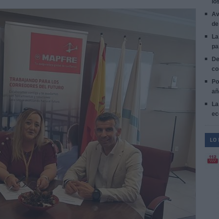
lo
Av
de
La
pa
De
co
Po
añ
La
ec
LO