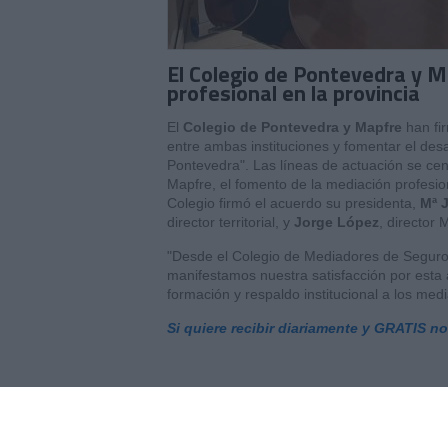
El Colegio de Pontevedra y M
profesional en la provincia
El
Colegio de Pontevedra y Mapfre
han fi
entre ambas instituciones y fomentar el desa
Pontevedra". Las líneas de actuación se cent
Mapfre, el fomento de la mediación profesion
Colegio firmó el acuerdo su presidenta,
Mª 
director territorial, y
Jorge López
, director
"Desde el Colegio de Mediadores de Seguro
manifestamos nuestra satisfacción por esta 
formación y respaldo institucional a los media
Si quiere recibir diariamente y GRATIS n