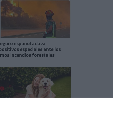
seguro español activa
positivos especiales ante los
imos incendios forestales