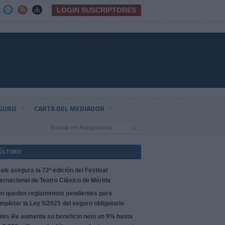
LOGIN SUSCRIPTORES



EGURO
CARTA DEL MEDIADOR
 ÚLTIMO
ale asegura la 72ª edición del Festival
ternacional de Teatro Clásico de Mérida
n quedan reglamentos pendientes para
mpletar la Ley 5/2025 del seguro obligatorio
iss Re aumenta su beneficio neto un 9% hasta