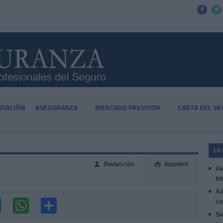


DIACIÓN
ASEGURANZA
MERCADO PREVISOR
CARTA DEL S
LO
Redacción
Imprimir
👤

Re
In
Aú
co
Sw