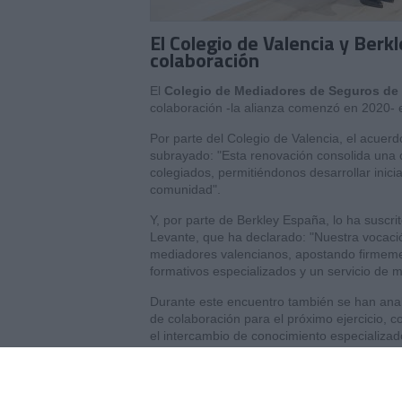
El Colegio de Valencia y Berk
colaboración
El
Colegio de Mediadores de Seguros de
colaboración -la alianza comenzó en 2020- e
Por parte del Colegio de Valencia, el acuerd
subrayado: "Esta renovación consolida una 
colegiados, permitiéndonos desarrollar inici
comunidad".
Y, por parte de Berkley España, lo ha suscri
Levante, que ha declarado: "Nuestra vocaci
mediadores valencianos, apostando firmemen
formativos especializados y un servicio de 
Durante este encuentro también se han anali
de colaboración para el próximo ejercicio, co
el intercambio de conocimiento especializa
Si quiere recibir diariamente y GRATIS no