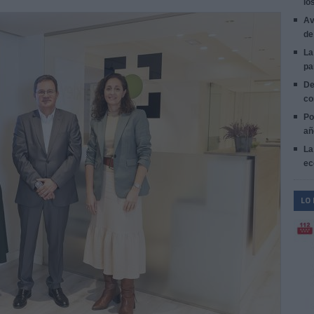
lo
Av
de
La
pa
De
co
Po
añ
La
ec
LO