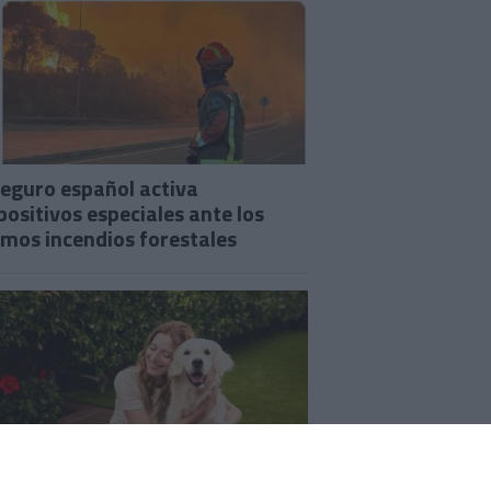
seguro español activa
positivos especiales ante los
imos incendios forestales