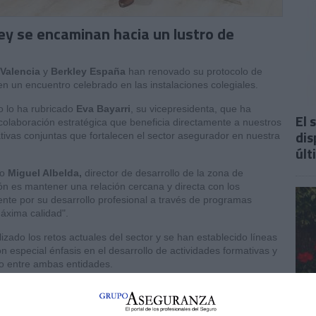
ley se encaminan hacia un lustro de
 Valencia
y
Berkley España
han renovado su protocolo de
n un encuentro celebrado en las instalaciones colegiales.
o lo ha rubricado
Eva Bayarri
, su vicepresidenta, que ha
El 
colaboración estratégica que beneficia directamente a nuestros
dis
ativas conjuntas que fortalecen el sector asegurador en nuestra
últ
to
Miguel Albelda,
director de desarrollo de la zona de
ón es mantener una relación cercana y directa con los
te por su desarrollo profesional a través de programas
máxima calidad".
zado los retos actuales del sector y se han establecido líneas
n especial énfasis en el desarrollo de actividades formativas y
do entre ambas entidades.
ticias como esta, pinche aquí.