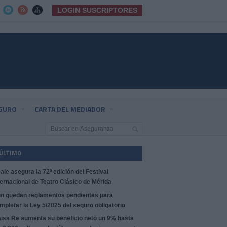
LOGIN SUSCRIPTORES



EGURO
CARTA DEL MEDIADOR
 ÚLTIMO
ale asegura la 72ª edición del Festival
ternacional de Teatro Clásico de Mérida
n quedan reglamentos pendientes para
mpletar la Ley 5/2025 del seguro obligatorio
iss Re aumenta su beneficio neto un 9% hasta