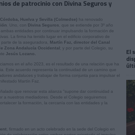
os de patrocinio con Divina Seguros y
Córdoba, Huelva y Sevilla (Colmedse)
ha renovado
ción
. Uno, con
Divina Seguros
, que se extiende por 3º año
e ambas entidades por continuar impulsando la formación de
vas. La firma ha tenido lugar en el edificio corporativo de
r parte de la aseguradora,
Martín Faz, director del Canal
 de Zona Andalucía Occidental
; y por parte del Colegio, su
El 
nte
Jesús Lozano.
dis
últ
iciamos en el año 2023, es el resultado de una relación que ha
ria. Este acuerdo representa la continuidad de un camino que
dores andaluces y trabajar de forma conjunta para impulsar el
nifestado Martín Faz.
señalado que renovar esta alianza "supone dar continuidad a
lor a nuestros mediadores. Desde el Colegio seguiremos
talecer la formación, la cercanía con las entidades y la
ent
, firmado en un acto celebrado en la sede del Colegio en
ación de colaboración entre ambas partes orientada al impulso