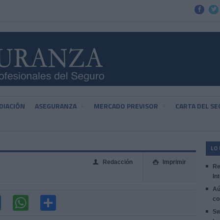


DIACIÓN
ASEGURANZA
MERCADO PREVISOR
CARTA DEL S
LO
Redacción
Imprimir
👤

Re
In
Aú
co
Sw