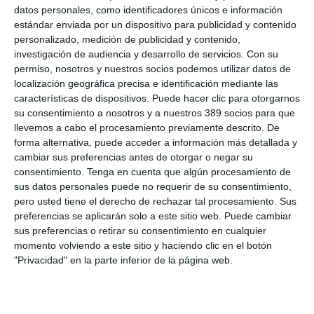
propietarios, ayudándoles a evitar sanciones, reducir costes y
datos personales, como identificadores únicos e información
reforzar su protección.
estándar enviada por un dispositivo para publicidad y contenido
personalizado, medición de publicidad y contenido,
"Muchas asesorías carecen de recursos para abordar una
investigación de audiencia y desarrollo de servicios.
Con su
normativa cada vez más compleja. Este servicio no solo cubre
permiso, nosotros y nuestros socios podemos utilizar datos de
esa necesidad, sino que se convierte en una herramienta de
localización geográfica precisa e identificación mediante las
fidelización y de generación de ingresos", ha señalado
Ana
características de dispositivos. Puede hacer clic para otorgarnos
Muñoz
, directora general de la correduría y responsable del
su consentimiento a nosotros y a nuestros 389 socios para que
área de Compliance.
llevemos a cabo el procesamiento previamente descrito. De
La correduría subraya que hasta
un 30% del gasto en
forma alternativa, puede acceder a información más detallada y
seguros puede deberse a la falta de revisión periódica
de
cambiar sus preferencias antes de otorgar o negar su
las pólizas, por lo que este servicio también busca mejorar la
consentimiento.
Tenga en cuenta que algún procesamiento de
eficiencia financiera de los asegurados.
sus datos personales puede no requerir de su consentimiento,
pero usted tiene el derecho de rechazar tal procesamiento. Sus
Si quiere recibir diariamente y GRATIS noticias como esta,
pinche aquí.
preferencias se aplicarán solo a este sitio web. Puede cambiar
sus preferencias o retirar su consentimiento en cualquier
momento volviendo a este sitio y haciendo clic en el botón
"Privacidad" en la parte inferior de la página web.
LO ÚLTIMO
La verdad sobre la IA en el seguro: qué funciona ya y qué sigue
siendo una promesa