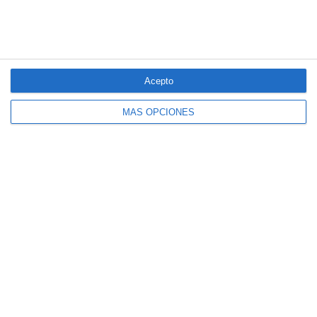
Acepto
MÁS OPCIONES
El seguro español activa dispositivos
especiales ante los últimos incendios
forestales