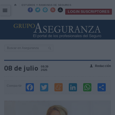
⌂
ESTUDIOS Y RANKINGS DE SEGUROS
☰
☰





LOGIN SUSCRIPTORES
08 de julio
Redacción
👤
08:39
2025
Compartir