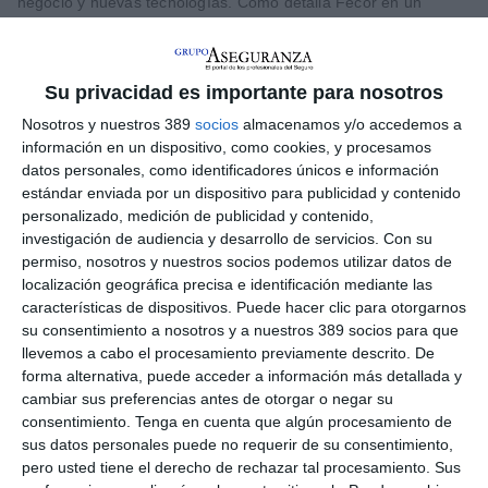
negocio y nuevas tecnologías. Como detalla Fecor en un
comunicado, cuenta con una
amplia experiencia en el sector
asegurador,
especialmente en
áreas estratégicas
como el
desarrollo de negocio, la gestión de redes profesionales, la
interlocución con asociaciones sectoriales y la negociación con
Su privacidad es importante para nosotros
los diferentes agentes del mercado. Asimismo, destaca la
Nosotros y nuestros 389
socios
almacenamos y/o accedemos a
Federación que, a lo largo de su carrera, ha trabajado en la
identificación de necesidades del colectivo y su transformación
información en un dispositivo, como cookies, y procesamos
en soluciones de valor añadido, orientadas a la
mejora de la
datos personales, como identificadores únicos e información
competitividad de las corredurías.
estándar enviada por un dispositivo para publicidad y contenido
personalizado, medición de publicidad y contenido,
También, resalta Fecor de Cristina Serrano que cuenta con un
investigación de audiencia y desarrollo de servicios.
Con su
perfil orientado a la innovación, la digitalización y la
permiso, nosotros y nuestros socios podemos utilizar datos de
eficiencia en la gestión,
con especial sensibilidad hacia la
localización geográfica precisa e identificación mediante las
tecnología como palanca de mejora de procesos y de la toma
características de dispositivos. Puede hacer clic para otorgarnos
de decisiones.
su consentimiento a nosotros y a nuestros 389 socios para que
Precisan en Fecor que este nombramiento aporta a la
llevemos a cabo el procesamiento previamente descrito. De
Federación un
perfil con visión 360 en la gestión de
forma alternativa, puede acceder a información más detallada y
corredurías de seguros
, amplio conocimiento del "puro
cambiar sus preferencias antes de otorgar o negar su
negocio", de los procesos de integración y de las distintas
consentimiento.
Tenga en cuenta que algún procesamiento de
tipologías de corredores.
sus datos personales puede no requerir de su consentimiento,
"El profundo conocimiento del sector de Cristina Serrano, su
pero usted tiene el derecho de rechazar tal procesamiento. Sus
cercanía al corredor y su visión estratégica son fundamentales