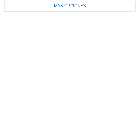
MÁS OPCIONES
El seguro español activa dispositivos
especiales ante los últimos incendios
forestales