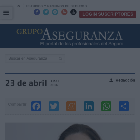
⌂
ESTUDIOS Y RANKINGS DE SEGUROS
☰
☰





LOGIN SUSCRIPTORES
23 de abril
Redacción
👤
11:31
2026
Compartir