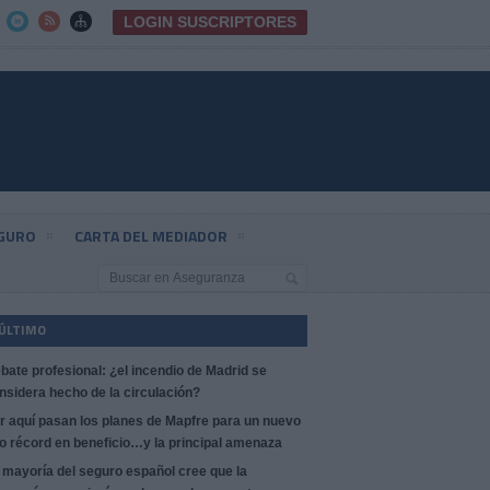
LOGIN SUSCRIPTORES



EGURO
CARTA DEL MEDIADOR
 ÚLTIMO
bate profesional: ¿el incendio de Madrid se
nsidera hecho de la circulación?
r aquí pasan los planes de Mapfre para un nuevo
o récord en beneficio…y la principal amenaza
 mayoría del seguro español cree que la