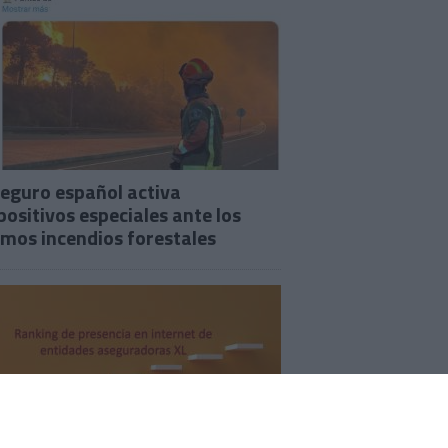
seguro español activa
positivos especiales ante los
imos incendios forestales