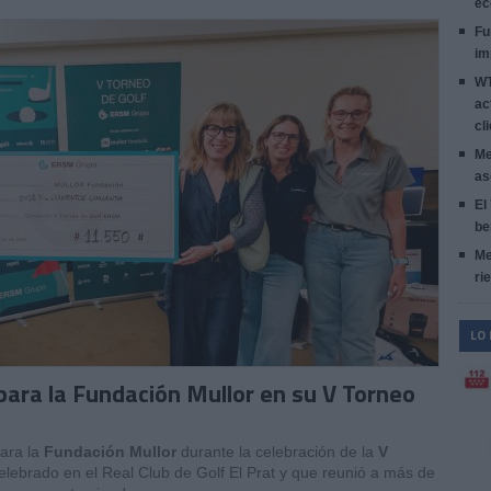
ec
Fu
im
WT
ac
cl
Me
as
El
be
Me
ri
LO
ara la Fundación Mullor en su V Torneo
ara la
Fundación Mullor
durante la celebración de la
V
celebrado en el Real Club de Golf El Prat y que reunió a más de