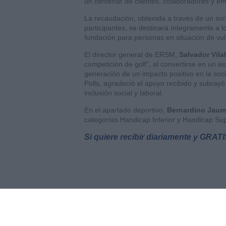
un centenar de clientes, colaboradores y e
La recaudación, obtenida a través de un sort
participantes, se destinará íntegramente a lo
fundación para personas en situación de vul
El director general de ERSM,
Salvador Vila
competición de golf", al convertirse en un
generación de un impacto positivo en la soci
Polls, agradeció el apoyo recibido y subray
inclusión social y laboral.
En el apartado deportivo,
Bernardino Jau
categorías Handicap Inferior y Handicap Sup
Si quiere recibir diariamente y GRAT