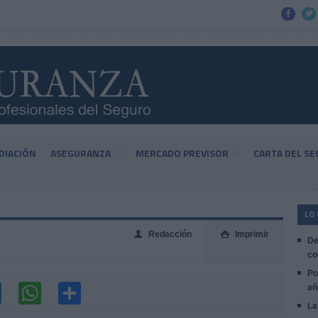


DIACIÓN
ASEGURANZA
MERCADO PREVISOR
CARTA DEL S
LO
Redacción
Imprimir
👤

De
co
Po
añ
La