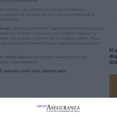
mpresas patrocinadoras.
eo solidario y las aportaciones de patrocinadores y
s proyectos de inclusión laboral y social que desarrolla la
nerabilidad.
llonga
, destacó que el torneo "representa mucho más que una
 espacio de encuentro entre empresas comprometidas con la
edad. Por su parte, el director de la Fundación Mullor, Roger
ó que la aportación permitirá seguir impulsando programas de
El 
dis
me
y
Albert Negre
se proclamaron vencedores en las
últ
erior, respectivamente.
IS noticias como esta, pinche aquí