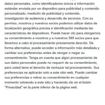
datos personales, como identificadores únicos e información
gestión eficiente y personalizada con los asegurados. También,
estándar enviada por un dispositivo para publicidad y contenido
el análisis del funcionamiento de las redes de reparadores y la
importancia de optimizar procesos, evitar retrasos innecesarios
personalizado, medición de publicidad y contenido,
y agilizar los tiempos de resolución de los siniestros.
investigación de audiencia y desarrollo de servicios.
Con su
permiso, nosotros y nuestros socios podemos utilizar datos de
Alberto Ocarranza
, presidente de Fecor, afirmó que "desde la
localización geográfica precisa e identificación mediante las
Federación agradecemos la transparencia y la voluntad de
características de dispositivos. Puede hacer clic para otorgarnos
Zurich por trabajar codo con codo con el corredor. Este es
su consentimiento a nosotros y a nuestros 389 socios para que
precisamente uno de los valores de Fecor, actuar como un
llevemos a cabo el procesamiento previamente descrito. De
puente entre aseguradoras y corredores que transforma las
forma alternativa, puede acceder a información más detallada y
dudas del día a día en procesos más eficientes y orientados al
futuro, en beneficio de todo el sector y del cliente final".
cambiar sus preferencias antes de otorgar o negar su
consentimiento.
Tenga en cuenta que algún procesamiento de
Si quiere recibir diariamente y GRATIS noticias como
sus datos personales puede no requerir de su consentimiento,
esta, pinche aquí
pero usted tiene el derecho de rechazar tal procesamiento. Sus
preferencias se aplicarán solo a este sitio web. Puede cambiar
sus preferencias o retirar su consentimiento en cualquier
momento volviendo a este sitio y haciendo clic en el botón
"Privacidad" en la parte inferior de la página web.
LO ÚLTIMO
La verdad sobre la IA en el seguro: qué funciona ya y qué sigue
siendo una promesa