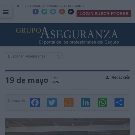
⌂
ESTUDIOS Y RANKINGS DE SEGUROS
☰
☰





LOGIN SUSCRIPTORES
19 de mayo
Redacción
👤
07:55
2026
Compartir