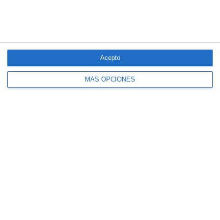
Acepto
MÁS OPCIONES
El seguro español activa dispositivos
especiales ante los últimos incendios
forestales