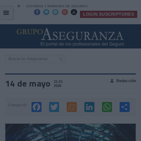
⌂
ESTUDIOS Y RANKINGS DE SEGUROS
☰
☰





LOGIN SUSCRIPTORES
14 de mayo
Redacción
👤
11:31
2026
Compartir