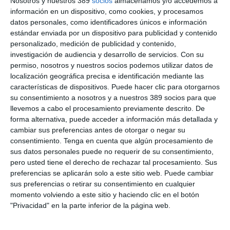
Nosotros y nuestros 389
socios
almacenamos y/o accedemos a
Asistieron los principales líderes globales de la compañía como
información en un dispositivo, como cookies, y procesamos
David Howden
, fundador y CEO del Grupo, que inauguró la
datos personales, como identificadores únicos e información
jornada, y posteriormente se celebró una mesa de debate
estándar enviada por un dispositivo para publicidad y contenido
moderada con el propio David Howden,
Luigi Sturani
, CEO de
personalizado, medición de publicidad y contenido,
Howden Europa, y
Salvador Marín
, CEO de Howden Iberia y
investigación de audiencia y desarrollo de servicios.
Con su
Howden Nordics. Este último trasladó a la plantilla la visión de
permiso, nosotros y nuestros socios podemos utilizar datos de
negocio de Howden Iberia, los principales hitos alcanzados en
localización geográfica precisa e identificación mediante las
los últimos años y la hoja de ruta de crecimiento hasta 2030.
características de dispositivos. Puede hacer clic para otorgarnos
"Reunir a cerca de mil personas que forman parte de Howden
su consentimiento a nosotros y a nuestros 389 socios para que
Iberia es la mejor muestra de lo que somos como compañía.
llevemos a cabo el procesamiento previamente descrito. De
Nuestro crecimiento se ha construido sobre el talento, la
forma alternativa, puede acceder a información más detallada y
ambición compartida y una cultura muy sólida", señala
cambiar sus preferencias antes de otorgar o negar su
Salvador Marín, CEO de Howden Iberia." Tener además en
consentimiento.
Tenga en cuenta que algún procesamiento de
Madrid a líderes globales como David Howden y Luigi Sturani
sus datos personales puede no requerir de su consentimiento,
refleja la importancia estratégica de Iberia dentro del Grupo y
pero usted tiene el derecho de rechazar tal procesamiento. Sus
el enorme potencial que tenemos por delante", concluye.
preferencias se aplicarán solo a este sitio web. Puede cambiar
Si quiere recibir diariamente y GRATIS noticias como
sus preferencias o retirar su consentimiento en cualquier
esta, pinche aquí
momento volviendo a este sitio y haciendo clic en el botón
"Privacidad" en la parte inferior de la página web.