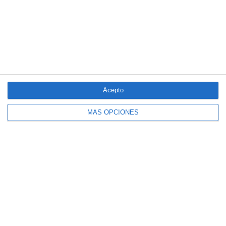
LO MÁS VISTO
Acepto
MÁS OPCIONES
El seguro español activa dispositivos
especiales ante los últimos incendios
forestales