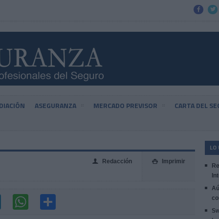


DIACIÓN
ASEGURANZA
MERCADO PREVISOR
CARTA DEL S
LO
Redacción
Imprimir
👤

Re
In
Aú
co
Sw