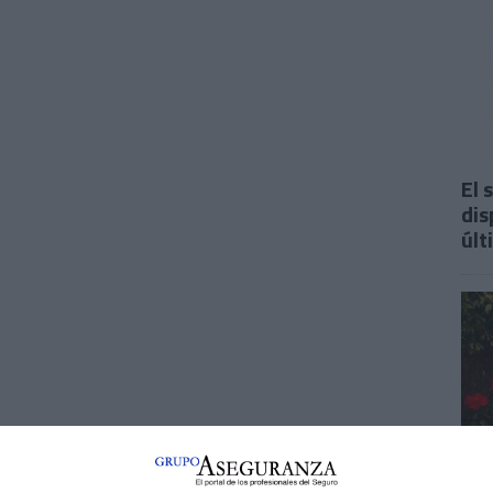
El 
dis
últ