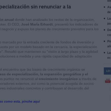
lo
cialización sin renunciar a la
Av
de
La
ón anual
donde han analizado los restos de la organización,
pa
roker. El CEO,
José María Erhardt
, presentó los indicadores de
 negocio y expuso los planes de crecimiento previstos para los
De
co
Po
marcado por la entrada creciente de fondos de inversión y
añ
esta por un modelo basado en la cercanía, la especialización
te". Resaltó que mantienen su "visión a largo plazo y la agilidad
La
 soluciones a medida y una rápida capacidad de adaptación
ec
 del encuentro que las bases de crecimiento orgánico se
LO
eas de especialización, la expansión geográfica y el
tos puntos no renunció al
crecimiento inorgánico
a través de
oradores externos, así como la potencial acogida de socios
es industriales concretos y contribuyan al desarrollo del
ias como esta, pinche aquí