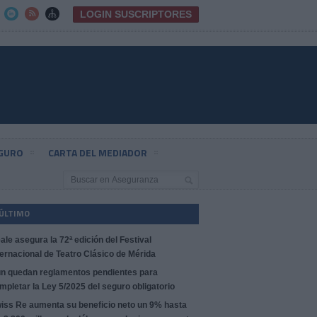
LOGIN SUSCRIPTORES



EGURO
CARTA DEL MEDIADOR
 ÚLTIMO
ale asegura la 72ª edición del Festival
ternacional de Teatro Clásico de Mérida
n quedan reglamentos pendientes para
mpletar la Ley 5/2025 del seguro obligatorio
iss Re aumenta su beneficio neto un 9% hasta