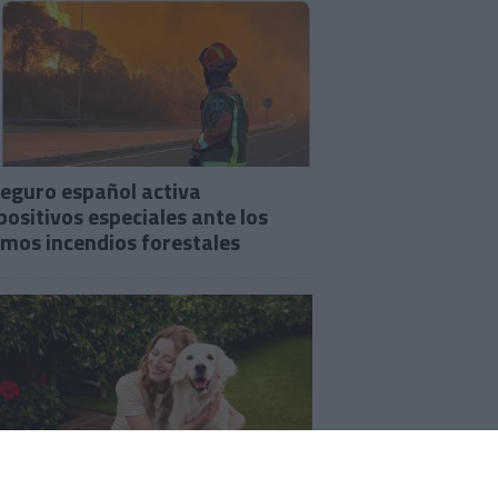
seguro español activa
positivos especiales ante los
imos incendios forestales