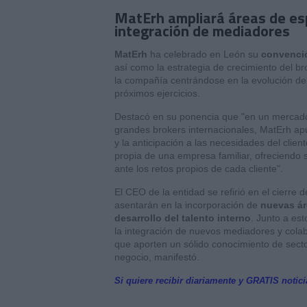
MatErh ampliará áreas de espe
integración de mediadores
MatErh
ha celebrado en León su
convenci
así como la estrategia de crecimiento del b
la compañía centrándose en la evolución del
próximos ejercicios.
Destacó en su ponencia que "en un mercado 
grandes brokers internacionales, MatErh apu
y la anticipación a las necesidades del clien
propia de una empresa familiar, ofreciendo
ante los retos propios de cada cliente".
El CEO de la entidad se refirió en el cierre
asentarán en la incorporación de
nuevas ár
desarrollo del talento interno
. Junto a es
la integración de nuevos mediadores y colab
que aporten un sólido conocimiento de sector
negocio, manifestó.
Si quiere recibir diariamente y GRATIS notic