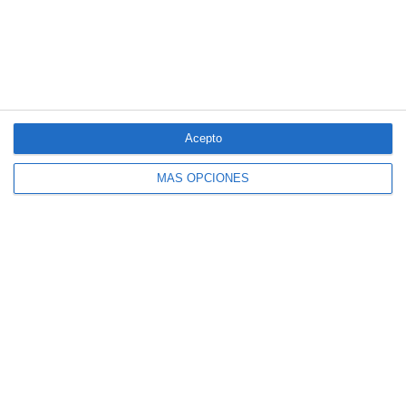
Acepto
MÁS OPCIONES
El seguro español activa dispositivos
especiales ante los últimos incendios
forestales