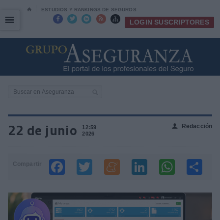
⌂
ESTUDIOS Y RANKINGS DE SEGUROS
☰
☰





LOGIN SUSCRIPTORES
22 de junio
Redacción
👤
12:59
2026
Compartir