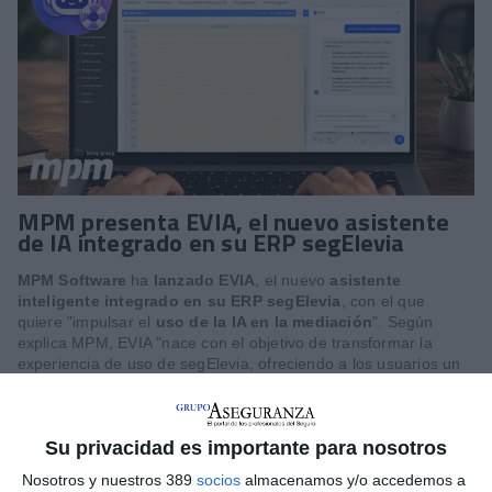
MPM presenta EVIA, el nuevo asistente
de IA integrado en su ERP segElevia
MPM Software
ha
lanzado
EVIA
, el nuevo
asistente
inteligente integrado en su ERP segElevia
, con el que
quiere "impulsar el
uso de la IA en la mediación
". Según
explica MPM, EVIA "nace con el objetivo de transformar la
experiencia de uso de segElevia, ofreciendo a los usuarios un
sistema de ayuda inteligente capaz de resolver dudas
funcionales y operativas de forma inmediata, contextualizada y
autónoma". Permite a los usuarios consultar cómo ejecutar
Su privacidad es importante para nosotros
procesos dentro del ERP, obtener explicaciones claras sobre
operativas habituales y acceder en tiempo real a artículos
Nosotros y nuestros 389
socios
almacenamos y/o accedemos a
relacionados de la nueva base de conocimiento desarrollada