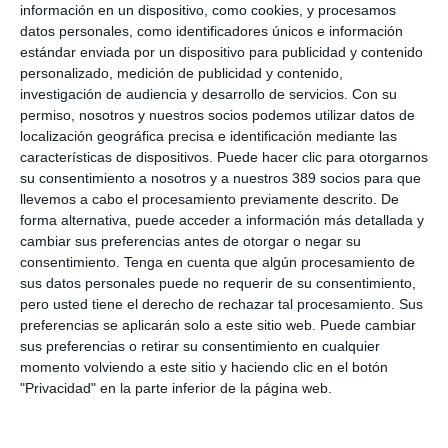
información en un dispositivo, como cookies, y procesamos
por MPM, que alimenta y enriquece continuamente las
datos personales, como identificadores únicos e información
capacidades del asistente.
estándar enviada por un dispositivo para publicidad y contenido
Detalla que la interacción con EVIA se basa en un modelo
personalizado, medición de publicidad y contenido,
conversacional natural por el que el usuario formula una
investigación de audiencia y desarrollo de servicios.
Con su
pregunta y el asistente proporciona una "respuesta
permiso, nosotros y nuestros socios podemos utilizar datos de
instantánea, precisa y adaptada al contexto de uso". Pone
localización geográfica precisa e identificación mediante las
como ejemplos de preguntas: "¿Cómo emitir una póliza?,
características de dispositivos. Puede hacer clic para otorgarnos
¿Cómo modificar un recibo?, ¿Cómo dar de alta un cliente?,
su consentimiento a nosotros y a nuestros 389 socios para que
¿Cómo realizar una domiciliación bancaria?, o ¿Cómo activar
llevemos a cabo el procesamiento previamente descrito. De
el integrador de servicios para una compañía concreta?".
forma alternativa, puede acceder a información más detallada y
Además, "el sistema ha sido diseñado para ofrecer respuestas
cada vez más precisas y relevantes en función del nivel de
cambiar sus preferencias antes de otorgar o negar su
detalle de la consulta realizada, favoreciendo una experiencia
consentimiento.
Tenga en cuenta que algún procesamiento de
de soporte mucho más eficiente y personalizada", añade.
sus datos personales puede no requerir de su consentimiento,
pero usted tiene el derecho de rechazar tal procesamiento. Sus
Si quiere recibir diariamente y GRATIS noticias como
preferencias se aplicarán solo a este sitio web. Puede cambiar
esta, pinche aquí
sus preferencias o retirar su consentimiento en cualquier
momento volviendo a este sitio y haciendo clic en el botón
"Privacidad" en la parte inferior de la página web.
LO ÚLTIMO